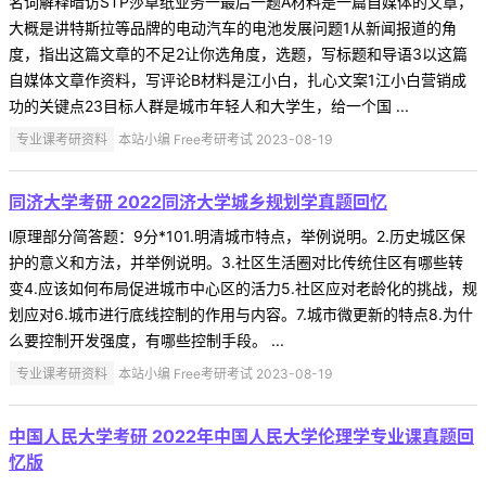
名词解释暗访STP莎草纸业务一最后一题A材料是一篇自媒体的文章，
大概是讲特斯拉等品牌的电动汽车的电池发展问题1从新闻报道的角
度，指出这篇文章的不足2让你选角度，选题，写标题和导语3以这篇
自媒体文章作资料，写评论B材料是江小白，扎心文案1江小白营销成
功的关键点23目标人群是城市年轻人和大学生，给一个国 ...
专业课考研资料
本站小编 Free考研考试 2023-08-19
同济大学考研 2022同济大学城乡规划学真题回忆
l原理部分简答题：9分*101.明清城市特点，举例说明。2.历史城区保
护的意义和方法，并举例说明。3.社区生活圈对比传统住区有哪些转
变4.应该如何布局促进城市中心区的活力5.社区应对老龄化的挑战，规
划应对6.城市进行底线控制的作用与内容。7.城市微更新的特点8.为什
么要控制开发强度，有哪些控制手段。 ...
专业课考研资料
本站小编 Free考研考试 2023-08-19
中国人民大学考研 2022年中国人民大学伦理学专业课真题回
忆版