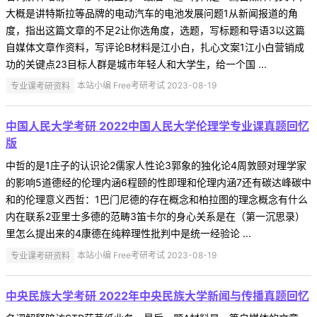
大概是讲特斯拉等品牌的电动汽车的电池发展问题1从新闻报道的角
度，指出这篇文章的不足2让你选角度，选题，写标题和导语3以这篇
自媒体文章作资料，写评论B材料是江小白，扎心文案1江小白营销成
功的关键点23目标人群是城市年轻人和大学生，给一个国 ...
专业课考研资料
本站小编 Free考研考试 2023-08-19
中国人民大学考研 2022中国人民大学伦理学专业课真题回忆
版
中哲的是1庄子的认识论2儒家人性论3郭象的独化论4周敦颐对理学家
的影响5道德经的伦理内涵6程颐的性即理和伦理内涵7还有碳达峰碳中
和的伦理意义西哲：1巴门尼德的存在概念和柏拉图的理念概念有什么
内在联系2亚里士多德的范畴3笛卡尔的身心关系是在（第一沉思录）
里怎么提出来的4康德在纯粹理性批判中是统一经验论 ...
专业课考研资料
本站小编 Free考研考试 2023-08-19
中央民族大学考研 2022年中央民族大学新闻与传播真题回忆