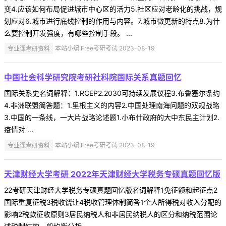
变4.应该如何布局促进城市中心区的活力5.社区应对老龄化的挑战，规
划应对6.城市进行底线控制的作用与内容。7.城市微更新的特点8.为什
么要控制开发强度，有哪些控制手段。 ...
专业课考研资料
本站小编 Free考研考试 2023-08-19
中国社会科学研究院考研社科院国际关系真题回忆
国际关系史名词解释：1.RCEP2.2030可持续发展议程3.布鲁塞尔条约
4.非洲联盟简答题：1.里根主义的内容2.中国处理南海问题的双规战略
3.中国的一条线，一大片战略论述题1.小布什政府的大中东民主计划2.
疫情对 ...
专业课考研资料
本站小编 Free考研考试 2023-08-19
天津财经大学考研 2022年天津财经大学税务专硕真题回忆版
22考研天津财经大学税务专硕真题回忆版名词解释1免征额和起征点2
国际重复征税3税收饶让4税收管理体制简答1个人所得税对收入分配的
影响2税款征收原则3居民纳税人和非居民纳税人的区分和纳税范围论