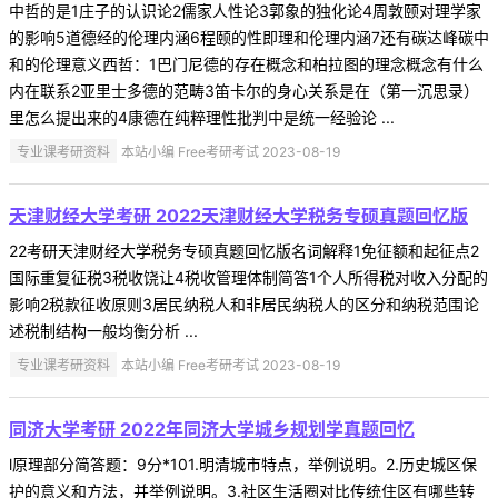
中哲的是1庄子的认识论2儒家人性论3郭象的独化论4周敦颐对理学家
的影响5道德经的伦理内涵6程颐的性即理和伦理内涵7还有碳达峰碳中
和的伦理意义西哲：1巴门尼德的存在概念和柏拉图的理念概念有什么
内在联系2亚里士多德的范畴3笛卡尔的身心关系是在（第一沉思录）
里怎么提出来的4康德在纯粹理性批判中是统一经验论 ...
专业课考研资料
本站小编 Free考研考试 2023-08-19
天津财经大学考研 2022天津财经大学税务专硕真题回忆版
22考研天津财经大学税务专硕真题回忆版名词解释1免征额和起征点2
国际重复征税3税收饶让4税收管理体制简答1个人所得税对收入分配的
影响2税款征收原则3居民纳税人和非居民纳税人的区分和纳税范围论
述税制结构一般均衡分析 ...
专业课考研资料
本站小编 Free考研考试 2023-08-19
同济大学考研 2022年同济大学城乡规划学真题回忆
l原理部分简答题：9分*101.明清城市特点，举例说明。2.历史城区保
护的意义和方法，并举例说明。3.社区生活圈对比传统住区有哪些转