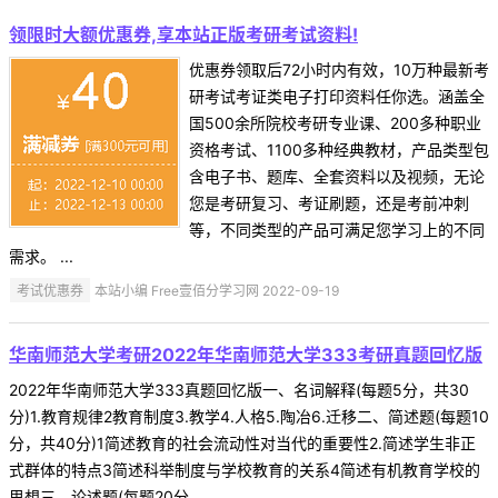
领限时大额优惠券,享本站正版考研考试资料!
优惠券领取后72小时内有效，10万种最新考
研考试考证类电子打印资料任你选。涵盖全
国500余所院校考研专业课、200多种职业
资格考试、1100多种经典教材，产品类型包
含电子书、题库、全套资料以及视频，无论
您是考研复习、考证刷题，还是考前冲刺
等，不同类型的产品可满足您学习上的不同
需求。 ...
考试优惠券
本站小编 Free壹佰分学习网 2022-09-19
华南师范大学考研2022年华南师范大学333考研真题回忆版
2022年华南师范大学333真题回忆版一、名词解释(每题5分，共30
分)1.教育规律2教育制度3.教学4.人格5.陶冶6.迁移二、简述题(每题10
分，共40分)1简述教育的社会流动性对当代的重要性2.简述学生非正
式群体的特点3简述科举制度与学校教育的关系4简述有机教育学校的
思想三、论述题(每题20分 ...