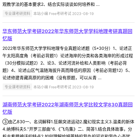
观教学法的基本要求2、结合实际谈谈如何培养和 ...
专业课考研资料
本站小编 Free考研考试 2023-08-19
华东师范大学考研2022年华东师范大学学科地理考研真题回
忆版
2022年华东师范大学学科地理专业真题论述题（5*30分）1、论述正
午太阳高度角（考前必背题1）论述海岸的分类和各类海岸的形成过程
（30分模拟试题2）2、论3、论述河流补给和人类影响（考前必背
题）4、论述山区气温随海拔升高而降低的原因（考前必背题12）5、
论述修建青藏高原的的困难（没有原题，可以从青 ...
专业课考研资料
本站小编 Free考研考试 2023-08-19
湖南师范大学考研2022年湖南师范大学比较文学830真题回
忆版
③由乙830一、名词解释1.狂飙突进运动2.魔幻现实主义3.温柔的新体
4.纳博科夫5."开罗三部曲"6.《飞鸟集》二、简答1.结合具体故事，分
析古希腊神话的特点2.如何理解哈姆莱特的复仇的延岩和复仇心态犹