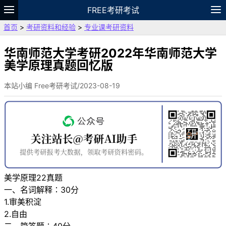
FREE考研考试
首页
>
考研资料和经验
>
专业课考研资料
题库
故事
专题
APP
笔记
论坛
VIP
资料
华南师范大学考研2022年华南师范大学
美学原理真题回忆版
本站小编 Free考研考试/2023-08-19
美学原理22真题
一、名词解释∶30分
1.审美积淀
2.自由