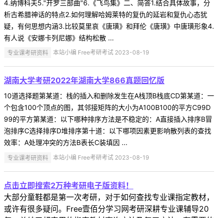
4.纳博科夫5."开罗三部曲"6.《飞鸟集》二、简答1.结合具体故事，分
析古希腊神话的特点2.如何理解哈姆莱特的复仇的延岩和复仇心态犹
疑，有何思想内涵3.比较莫里哀《唐璜》和拜伦《唐璜》中唐璜形象4.
有人说《安娜卡列尼娜》结构松散 ...
专业课考研资料
本站小编 Free考研考试 2023-08-19
湖南大学考研2022年湖南大学866真题回忆版
10道选择题第某道：栈的插入和删除发生在A栈顶B栈底CD第某道：一
个包含100个顶点的图，其邻接矩阵的大小为A100B100的平方C99D
99的平方第某道：以下哪种排序方法是不稳定的：A直接插入排序B冒
泡排序C选择排序D堆排序第十道：以下哪项因素更影响散列表的查找
效率：A处理冲突的方法B表长C装填因 ...
专业课考研资料
本站小编 Free考研考试 2023-08-19
点击立即搜索2万种考研电子版资料！
大部分童鞋都是第一次考研，对于如何查找专业课指定教材，
或许有很多疑问。Free壹佰分学习网考研深耕专业课辅导20