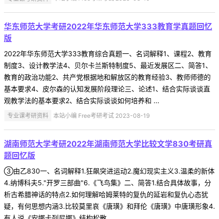
华东师范大学考研2022年华东师范大学333教育学真题回忆
版
2022年华东师范大学333教育综合真题一、名词解释1、课程2、教育
制度3、设计教学法4、贝尔卡兰斯特制度5、最近发展区二、简答1、
教育的政治功能2、共产党根据地和解放区的教育经验3、教师师德的
基本要求4、皮尔森的认知发展阶段理论三、论述1、结合实际谈谈直
观教学法的基本要求2、结合实际谈谈如何培养和 ...
专业课考研资料
本站小编 Free考研考试 2023-08-19
湖南师范大学考研2022年湖南师范大学比较文学830考研真
题回忆版
③由乙830一、名词解释1.狂飙突进运动2.魔幻现实主义3.温柔的新体
4.纳博科夫5."开罗三部曲"6.《飞鸟集》二、简答1.结合具体故事，分
析古希腊神话的特点2.如何理解哈姆莱特的复仇的延岩和复仇心态犹
疑，有何思想内涵3.比较莫里哀《唐璜》和拜伦《唐璜》中唐璜形象4.
有人说《安娜卡列尼娜》结构松散 ...