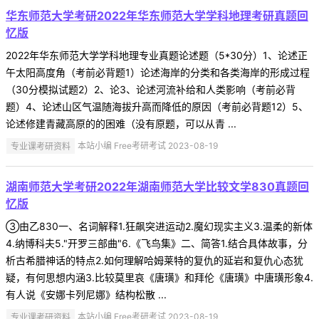
华东师范大学考研2022年华东师范大学学科地理考研真题回
忆版
2022年华东师范大学学科地理专业真题论述题（5*30分）1、论述正
午太阳高度角（考前必背题1）论述海岸的分类和各类海岸的形成过程
（30分模拟试题2）2、论3、论述河流补给和人类影响（考前必背
题）4、论述山区气温随海拔升高而降低的原因（考前必背题12）5、
论述修建青藏高原的的困难（没有原题，可以从青 ...
专业课考研资料
本站小编 Free考研考试 2023-08-19
湖南师范大学考研2022年湖南师范大学比较文学830真题回
忆版
③由乙830一、名词解释1.狂飙突进运动2.魔幻现实主义3.温柔的新体
4.纳博科夫5."开罗三部曲"6.《飞鸟集》二、简答1.结合具体故事，分
析古希腊神话的特点2.如何理解哈姆莱特的复仇的延岩和复仇心态犹
疑，有何思想内涵3.比较莫里哀《唐璜》和拜伦《唐璜》中唐璜形象4.
有人说《安娜卡列尼娜》结构松散 ...
专业课考研资料
本站小编 Free考研考试 2023-08-19