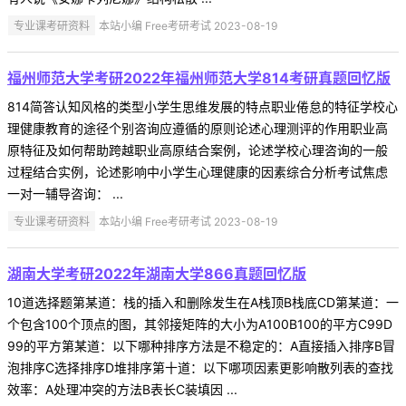
专业课考研资料
本站小编 Free考研考试 2023-08-19
福州师范大学考研2022年福州师范大学814考研真题回忆版
814简答认知风格的类型小学生思维发展的特点职业倦怠的特征学校心
理健康教育的途径个别咨询应遵循的原则论述心理测评的作用职业高
原特征及如何帮助跨越职业高原结合案例，论述学校心理咨询的一般
过程结合实例，论述影响中小学生心理健康的因素综合分析考试焦虑
一对一辅导咨询： ...
专业课考研资料
本站小编 Free考研考试 2023-08-19
湖南大学考研2022年湖南大学866真题回忆版
10道选择题第某道：栈的插入和删除发生在A栈顶B栈底CD第某道：一
个包含100个顶点的图，其邻接矩阵的大小为A100B100的平方C99D
99的平方第某道：以下哪种排序方法是不稳定的：A直接插入排序B冒
泡排序C选择排序D堆排序第十道：以下哪项因素更影响散列表的查找
效率：A处理冲突的方法B表长C装填因 ...