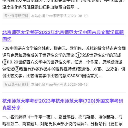
中溶解度发生改变原因∶反正就是离子强度（盐溶/盐析）/等电点/ph/
温度生化练习册原题红细胞血糖蛋白氨基 ...
专业课考研资料
本站小编 Free考研考试 2023-08-19
北京师范大学考研2022年北京师范大学中国古典文献学真题
回忆
708中国语言文学综合韩愈、柳宗元、欧阳修、苏轼的散文特点古文翻
译马克思和恩格斯关于世界性文学的理论(①论述世界性文学的形成
②19.20世纪西方文学中的世界性文学，任选一个作家，思潮或流派
做论述③现当代作家作品中的世界性特点)普通话、方言、古汉语，谈
谈比较文学，比较语言学中比较的意义808中国语言文 ...
专业课考研资料
本站小编 Free考研考试 2023-08-19
杭州师范大学考研2023年杭州师范大学(720)外国文学考研
真题分享
一、名词解释《一千零一夜》、夏目漱石、托马斯曼、博尔赫斯、马
哈福兹二、简答题1、对陀氏多声部小说的理解2、分析哈代《德伯家