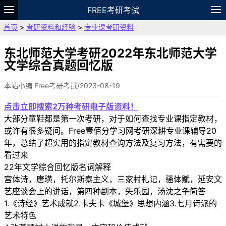
FREE考研考试
首页
>
考研资料和经验
>
专业课考研资料
题库
故事
专题
APP
笔记
论坛
VIP
资料
东北师范大学考研2022年东北师范大学
文学综合真题回忆版
本站小编 Free考研考试/2023-08-19
点击立即搜索2万种考研电子版资料！
大部分童鞋都是第一次考研，对于如何查找专业课指定教材，
或许有很多疑问。Free壹佰分学习网考研深耕专业课辅导20
年，总结了超实用的指定教材查询方法及复习方法，有需要的
看过来
22年文学综合回忆版名词解释
宫体诗，唐璜，托尔斯泰主义，三家村札记，骚体赋，延安文
艺座谈会上的讲话，第四种剧本，失乐园，汤沈之争简答
1.《诗经》艺术成就2.卡夫卡《城堡》思想内涵3.七月诗派的
艺术特色