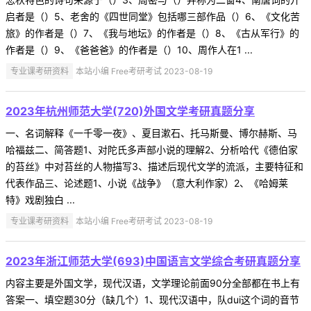
启者是（）5、老舍的《四世同堂》包括哪三部作品（）6、《文化苦
旅》的作者是（）7、《我与地坛》的作者是（）8、《古从军行》的
作者是（）9、《爸爸爸》的作者是（）10、周作人在1 ...
专业课考研资料
本站小编 Free考研考试 2023-08-19
2023年杭州师范大学(720)外国文学考研真题分享
一、名词解释《一千零一夜》、夏目漱石、托马斯曼、博尔赫斯、马
哈福兹二、简答题1、对陀氏多声部小说的理解2、分析哈代《德伯家
的苔丝》中对苔丝的人物描写3、描述后现代文学的流派，主要特征和
代表作品三、论述题1、小说《战争》（意大利作家）2、《哈姆莱
特》戏剧独白 ...
专业课考研资料
本站小编 Free考研考试 2023-08-19
2023年浙江师范大学(693)中国语言文学综合考研真题分享
内容主要是外国文学，现代汉语，文学理论前面90分全部都在书上有
答案一、填空题30分（缺几个）1、现代汉语中，队dui这个词的音节