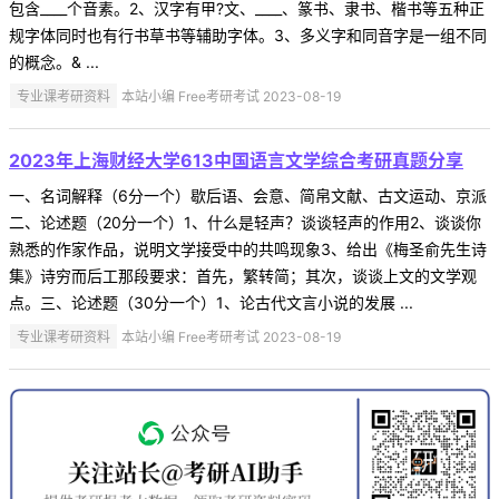
包含____个音素。2、汉字有甲?文、____、篆书、隶书、楷书等五种正
规字体同时也有行书草书等辅助字体。3、多义字和同音字是一组不同
的概念。& ...
专业课考研资料
本站小编 Free考研考试 2023-08-19
2023年上海财经大学613中国语言文学综合考研真题分享
一、名词解释（6分一个）歇后语、会意、简帛文献、古文运动、京派
二、论述题（20分一个）1、什么是轻声？谈谈轻声的作用2、谈谈你
熟悉的作家作品，说明文学接受中的共鸣现象3、给出《梅圣俞先生诗
集》诗穷而后工那段要求：首先，繁转简；其次，谈谈上文的文学观
点。三、论述题（30分一个）1、论古代文言小说的发展 ...
专业课考研资料
本站小编 Free考研考试 2023-08-19