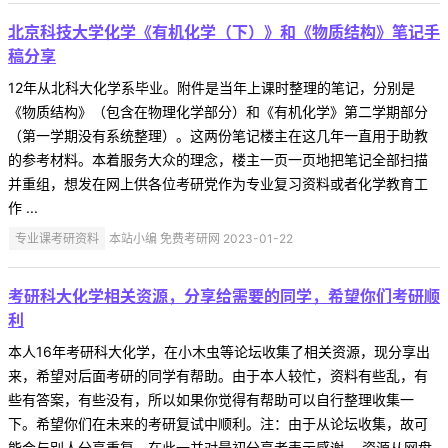
北京科技大学化学《有机化学（下）》和《物质结构》笔记手
稿分享
12年从北科大化学系毕业。附件是当年上课时整理的笔记，分别是
《物质结构》（包含在物理化学部分）和《有机化学》第二学期部分
（第一学期没有系统整理）。这两份笔记楼主在这几年一直用于助教
的参考材料。本着服务大众的理念，楼主一页一页地把笔记全部扫描
并重组，想发在网上供各位考研党作为专业复习资料或者化学教育工
作 ...
专业课考研资料
本站小编 免费考研网 2023-01-22
考研科大化学相关资源，分享给需要的同学，希望你们考研顺
利
本人16年考研科大化学，在小木虫等论坛收集了相关资源，现分享出
来，希望对后面考研的同学有帮助。由于本人较忙，资料有些乱，有
些有答案，有些没有，所以如果你觉得有帮助可以自行整理收集一
下。希望你们在未来的考研复试中顺利。注：由于从论坛收集，故可
能会与别人分享重复，在此一并对最初分享者表示感谢。 资源从网盘