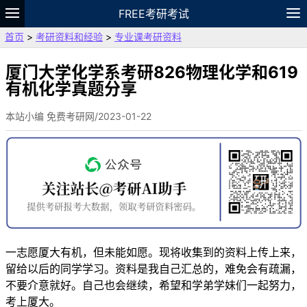
FREE考研考试
首页
>
考研资料和经验
>
专业课考研资料
题库
故事
专题
APP
笔记
论坛
VIP
资料
厦门大学化学系考研826物理化学和619
有机化学真题分享
本站小编 免费考研网/2023-01-22
一志愿厦大有机，但未能如愿。现将收集到的资料上传上来，
留给以后的同学学习。资料是我自己汇总的，难免会有疏漏，
不要介意就好。自己也会继续，希望和学弟学妹们一起努力，
考上厦大。