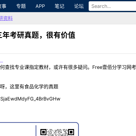
故事
专题
APP
笔记
论坛
研资料
三年考研真题，很有价值
！
何查找专业课指定教材，或许有很多疑问。Free壹佰分学习网
呀，这里有食品化学的真题
rdSjaEwdMdyFG_4BrBvGHw