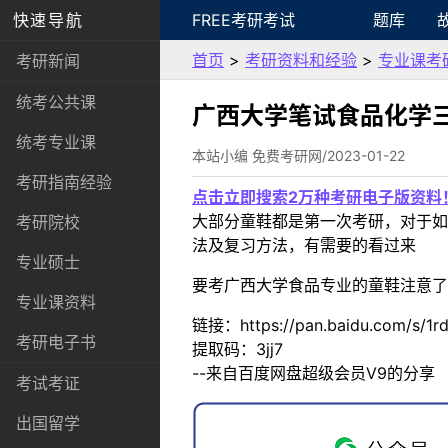
快速导航
FREE考研考试
题库
首页
>
考研资料和经验
>
专业课考
考研新闻
统考公共课
广西大学笔试食品化学
统考专业课
本站小编 免费考研网/2023-01-22
考研指南经验
点击立即搜索2万种考研电子版资料
大部分童鞋都是第一次考研，对于如
考研院校
法及复习方法，有需要的看过来
专业硕士
要考广西大学食品专业的童鞋注意了
专业课资料
链接：https://pan.baidu.com/s/1
考研电子书
提取码：3jj7
--来自百度网盘超级会员V9的分享
考试考证
出国留学