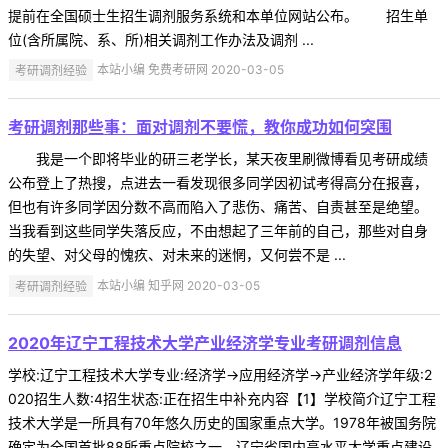
提前在全国硕士生招生调剂服务系统和本单位网站公布。 招生单
位(含所属院、系、所)相关调剂工作办法及调剂 ...
考研调剂经验
本站小编 免费考研网 2020-03-05
考研调剂那些事：面对调剂不要慌，教你成功如何突围
我是一个即将毕业的研三老学长，某天夜里刷微博看见考研成绩
公布登上了热搜，点进去一看发现很多同学因初试考得高分在报喜，
但也有许多同学因分数不高而陷入了悲伤、痛苦、自责甚至是绝望。
当我看到这些同学失落反应，不由想起了三年前的自己，那些对自身
的失望、对父母的愧疚、对未来的迷惘，又何尝不是 ...
考研调剂经验
本站小编 知乎网 2020-03-05
2020年辽宁工程技术大学产业经济学专业考研调剂信息
学校:辽宁工程技术大学专业:经济学->应用经济学->产业经济学年级:2
020招生人数:4招生状态:正在招生中补充内容【1】学校简介辽宁工程
技术大学是一所具有70年悠久历史的国家重点大学。1978年被国务院
确定为全国首批88所重点院校之一，辽宁省国内高水平大学重点建设