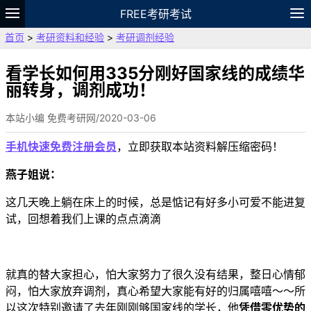
FREE考研考试
首页
>
考研资料和经验
>
考研调剂经验
题库
故事
专题
APP
笔记
论坛
VIP
资料
看学长如何用335分刚好国家线的成绩华
丽转身，调剂成功！
本站小编 免费考研网/2020-03-06
手机快速免费注册会员
，立即获取本站资料解压缩密码！
燕子姐说：
这几天晚上躺在床上的时候，总是惦记有好多小可爱不能进复
试，回想着我们上课的点点滴滴
就真的替大家担心，怕大家努力了很久没有结果，整日心情郁
闷，怕大家放弃调剂，真心希望大家能有好的归属嘻嘻～～所
以这次特别邀请了去年刚刚够国家线的学长，他
凭借零优势的