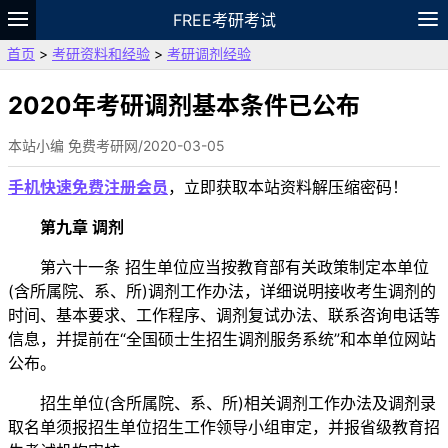
FREE考研考试
首页
>
考研资料和经验
>
考研调剂经验
题库
故事
专题
APP
笔记
论坛
VIP
资料
2020年考研调剂基本条件已公布
本站小编 免费考研网/2020-03-05
手机快速免费注册会员
，立即获取本站资料解压缩密码！
第九章 调剂
第六十一条 招生单位应当按教育部有关政策制定本单位
(含所属院、系、所)调剂工作办法，详细说明接收考生调剂的
时间、基本要求、工作程序、调剂复试办法、联系咨询电话等
信息，并提前在“全国硕士生招生调剂服务系统”和本单位网站
公布。
招生单位(含所属院、系、所)相关调剂工作办法及调剂录
取名单须报招生单位招生工作领导小组审定，并报省级教育招