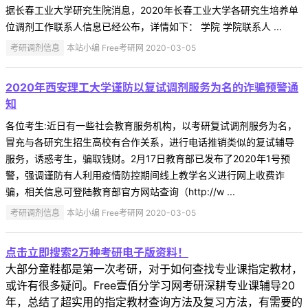
据长春工业大学研究生院消息，2020年长春工业大学各研究生培养单
位调剂工作联系人信息已经公布，详情如下： 学院 学院联系人 ...
考研调剂信息
本站小编 Free考研网 2020-03-05
2020年西安理工大学谨防以复试调剂服务为名的诈骗预警通
知
各位考生:近日有一些社会教育服务机构，以考研复试调剂服务为名，
冒充与各研究生招生高校有合作关系，进行电话推销类似的复试辅导
服务，诱惑考生，骗取钱财。2月17日教育部已发布了2020年1号预
警，强调谨防有人利用疫情防控期间线上教学名义进行网上收费诈
骗，相关信息可登陆教育部官方网站查询（http://w ...
考研调剂信息
本站小编 Free考研网 2020-03-05
点击立即搜索2万种考研电子版资料！
大部分童鞋都是第一次考研，对于如何查找专业课指定教材，
或许有很多疑问。Free壹佰分学习网考研深耕专业课辅导20
年，总结了超实用的指定教材查询方法及复习方法，有需要的