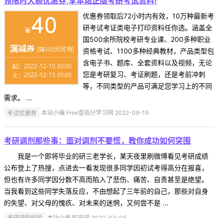
领限时大额优惠券,享本站正版考研考试资料!
优惠券领取后72小时内有效，10万种最新考
研考试考证类电子打印资料任你选。涵盖全
国500余所院校考研专业课、200多种职业
资格考试、1100多种经典教材，产品类型包
含电子书、题库、全套资料以及视频，无论
您是考研复习、考证刷题，还是考前冲刺
等，不同类型的产品可满足您学习上的不同
需求。 ...
考试优惠券
本站小编 Free壹佰分学习网 2022-09-19
考研调剂那些事：面对调剂不要慌，教你成功如何突围
我是一个即将毕业的研三老学长，某天夜里刷微博看见考研成绩
公布登上了热搜，点进去一看发现很多同学因初试考得高分在报喜，
但也有许多同学因分数不高而陷入了悲伤、痛苦、自责甚至是绝望。
当我看到这些同学失落反应，不由想起了三年前的自己，那些对自身
的失望、对父母的愧疚、对未来的迷惘，又何尝不是 ...
考研调剂经验
本站小编 知乎网 2020-03-05