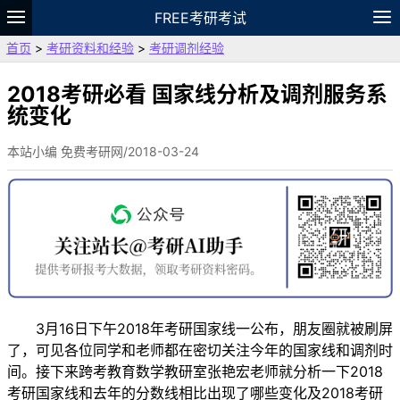
FREE考研考试
首页
>
考研资料和经验
>
考研调剂经验
题库
故事
专题
APP
笔记
论坛
VIP
资料
2018考研必看 国家线分析及调剂服务系
统变化
本站小编 免费考研网/2018-03-24
3月16日下午2018年考研国家线一公布，朋友圈就被刷屏
了，可见各位同学和老师都在密切关注今年的国家线和调剂时
间。接下来跨考教育数学教研室张艳宏老师就分析一下2018
考研国家线和去年的分数线相比出现了哪些变化及2018考研