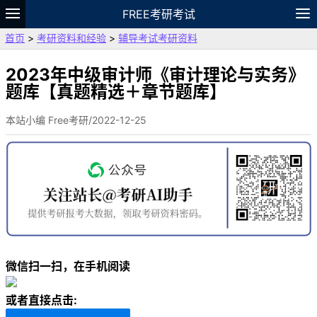
FREE考研考试
首页
>
考研资料和经验
>
辅导考试考研资料
题库
故事
专题
APP
笔记
论坛
VIP
资料
2023年中级审计师《审计理论与实务》
题库【真题精选＋章节题库】
本站小编 Free考研/2022-12-25
微信扫一扫，在手机阅读
或者直接点击: