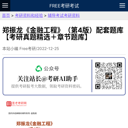
FREE考研考试
首页
>
考研资料和经验
>
辅导考试考研资料
题库
故事
专题
APP
笔记
论坛
VIP
资料
郑振龙《金融工程》（第4版）配套题库
【考研真题精选＋章节题库】
本站小编 Free考研/2022-12-25