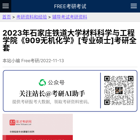
FREE考研考试
首页
>
考研资料和经验
>
辅导考试考研资料
题库
故事
专题
APP
笔记
论坛
VIP
资料
2023年石家庄铁道大学材料科学与工程
学院《909无机化学》[专业硕士]考研全
套
本站小编 Free考研/2022-11-13