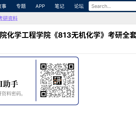
故事
专题
APP
笔记
论坛
考研资料
学院化学工程学院《813无机化学》考研全