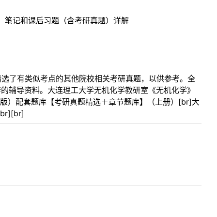
）笔记和课后习题（含考研真题）详解
）
）
，精选了有类似考点的其他院校相关考研真题，以供参考。全
配套的辅导资料。大连理工大学无机化学教研室《无机化学》
版）配套题库【考研真题精选＋章节题库】（上册）[br]大
[br]