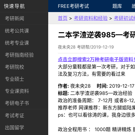
快速导航
FREE考研考试
题库
首页
>
考研资料和经验
>
考研初试
考研新闻
统考公共课
二本学渣逆袭985—考
统考专业课
夜未央28 考研帮/2019-12-19
考研指南经验
点击立即搜索2万种考研电子版资料
大部分童鞋都是第一次考研，对于如
考研院校
法及复习方法，有需要的看过来
专业硕士
作者:
夜未央28
时间:
2019-12-17
专业课资料
标题:
二本学渣逆袭985—政治经验
政治的准备周期： 7-12月 或者8-1
考研电子书
推荐老师 网课推荐：新东方腿姐陆寓
ps：也可以看徐涛的课，我身边很
考试考证
出国留学
政治全程用书 ： 1000题 精讲