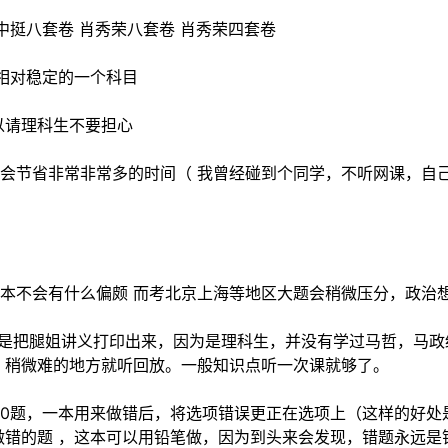
中挺八套卷 肖秀荣八套卷 肖秀荣四套卷
分相对稳定的一个科目
以请理科生不要担心
会节省非常非常多的时间（ 我曾经碰到个同学，不听网课，自
本不会有什么偏颇 而考北京上海等地区大题会稍微压分，政治想
 我是把腿姐讲义打印出来，因为是理科生，并没有学过马哲，马
懂，稍微难的地方就听回放。一般知识点听一次课就够了。
1000题，一本用来做错后，将选项错误更正在选项上（这样的好
次做错的题 ，这本可以用铅笔做，因为到头来会发现，错题永远