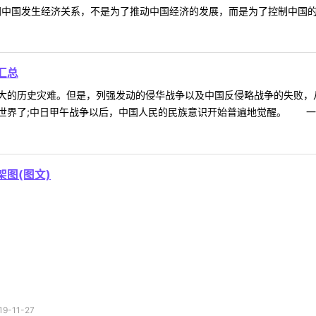
国发生经济关系，不是为了推动中国经济的发展，而是为了控制中国的经济。列
汇总
的历史灾难。但是，列强发动的侵华战争以及中国反侵略战争的失败，从
界了;中日甲午战争以后，中国人民的民族意识开始普遍地觉醒。 一、师
架图(图文)
-11-27