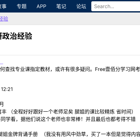
故事
专题
APP
笔记
论坛
经验
研政治经验
！
何查找专业课指定教材，或许有很多疑问。Free壹佰分学习网
 12:21
2月
丰 （全程好好跟好一个老师足矣 腿姐的课比较精炼 省时间）
多同学看，据他们说这个老师也非常棒！并且最后也都考得不错
精炼 腿姐金牌背诵手册 （我没有用风中劲草，买了一本但是觉得