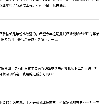
是电子与通信工程。考研科目：公共课英 ...
经验帖都是年份比较远的，希望今年这篇复试经验能够给以后的学弟
名第四，最后总录取排名第六。一 ...
准备考研，之前的积累主要有背GRE单词书还算扎实的二外日语。初
以搞定，我用的是新东方的GRE ...
重要的话说三遍。本人是初试成绩前三，初试复试都有专业一对一老