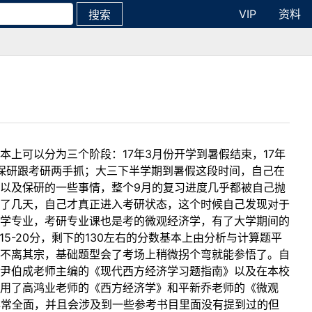
VIP
资料
搜索
上可以分为三个阶段：17年3月份开学到暑假结束，17年
着保研跟考研两手抓；大三下半学期到暑假这段时间，自己在
以及保研的一些事情，整个9月的复习进度几乎都被自己抛
了几天，自己才真正进入考研状态，这个时候自己发现对于
学专业，考研专业课也是考的微观经济学，有了大学期间的
5-20分，剩下的130左右的分数基本上由分析与计算题平
不离其宗，基础题型会了考场上稍微拐个弯就能参悟了。自
尹伯成老师主编的《现代西方经济学习题指南》以及在本校
选用了高鸿业老师的《西方经济学》和平新乔老师的《微观
非常全面，并且会涉及到一些参考书目里面没有提到过的但