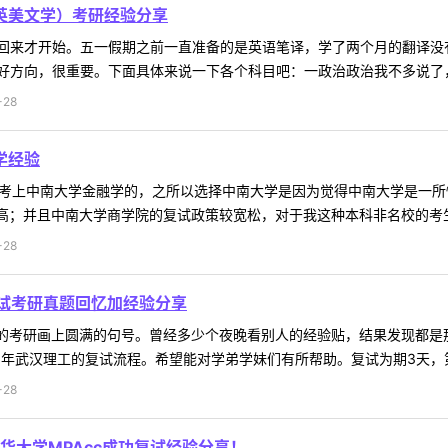
（英美文学）考研经验分享
回来才开始。五一假期之前一直准备的是英语笔译，学了两个月的翻译没
方向，很重要。下面具体来说一下各个科目吧：一政治政治我不多说了，因
-28
学经验
考上中南大学金融学的，之所以选择中南大学是因为觉得中南大学是一所性
高；并且中南大学商学院的复试政策较宽松，对于我这种本科非名校的考生来 
-28
试考研真题回忆加经验分享
年的考研画上圆满的句号。曾经多少个夜晚看别人的经验贴，结果发现都是
5年武汉理工的复试流程。希望能对学弟学妹们有所帮助。复试为期3天，第一
-28
华大学MPAcc成功复试经验分享！