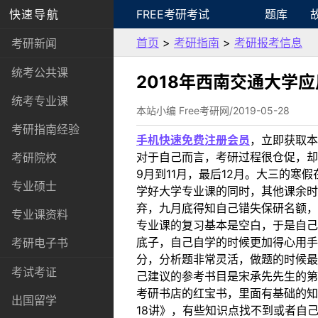
快速导航
FREE考研考试
题库
首页
>
考研指南
>
考研报考信息
考研新闻
统考公共课
2018年西南交通大学
统考专业课
本站小编 Free考研网/2019-05-28
考研指南经验
手机快速免费注册会员
，立即获取本
对于自己而言，考研过程很仓促，却
考研院校
9月到11月，最后12月。大三的
专业硕士
学好大学专业课的同时，其他课余时
弃，九月底得知自己错失保研名额，
专业课资料
专业课的复习基本是空白，于是自己
底子，自己自学的时候更加得心用手一
考研电子书
分，分析题非常灵活，做题的时候最
考试考证
己建议的参考书目是宋承先先生的第
考研书店的红宝书，里面有基础的知
出国留学
18讲》，有些知识点找不到或者自