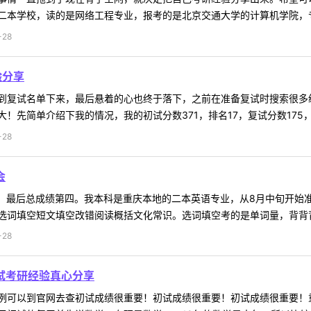
本学校，读的是网络工程专业，报考的是北京交通大学的计算机学院，专业
-28
验分享
到复试名单下来，最后悬着的心也终于落下，之前在准备复试时搜索很多
先简单介绍下我的情况，我的初试分数371，排名17，复试分数175，排
-28
会
些，最后总成绩第四。我本科是重庆本地的二本英语专业，从8月中旬开始
词填空短文填空改错阅读概括文化常识。选词填空考的是单词量，背背背就可
-28
复试考研经验真心分享
例可以到官网去查初试成绩很重要！初试成绩很重要！初试成绩很重要！