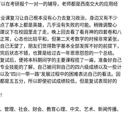
可以在考研报个一对一的辅导，老师都是西南交大的应用经
专业课复习让自己根本没有心力去复习政治，身边又有不少
终点了基本上都是英雄，几乎没有失败的可能。稍微调整心
建议下在校园里走了走，晚上回去看了看肖神的四套卷和八
正常，心态也比较平和，但第二天考数学的时候非常紧张，
自己无望了，朋友们觉得数学基本全部发挥不好的前提下，
考完后状态不错，也算是给过去一年恩恩怨怨的一个总结。
复试后，便将本科期间学的主要课程揽了一遍，准备好自己
专业技能的了解，自己被问到自己的四六级成绩以及一些计
以及“四川一带一路”发展过程中的困难表达自己的看法。因
重都是五五分，所以即使初试成绩较低，但是复试表现好的
！
理工、管理、社会、财会、教育心理、中文、艺术、新闻传播、