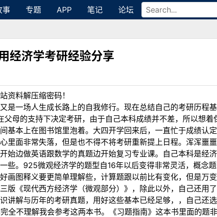
故事
专题
APP
笔记
论坛
应用经济学考研经验分享
站资料解压缩密码！
又是一场人生成长路上的自我修行。现在总结自己的考研历程基本
寒假在父母的支持下决定考研，由于自己本科成绩并不差，所以想
间基本上在图书馆里泡着。大四开学回来后，一直忙于成绩认定
心里面非常失落，但是也不得不将考研重新提上日程。浑浑噩噩
开始边做英语跟数学的真题边开始复习专业课。自己本科是经济
些。925微观经济学的题型自16年以后变得非常灵活，概念题1
好画图释义要更简单理解些，计算题跟以前比有变化，但是万变
三版《现代西方经济学（微观部分）》，除此以外，自己还用了
识讲解与历年的考研真题，用好这些基本已经足够，，自己还
己完全不理解我会参考这两本书。《习题指南》这本书里面的题