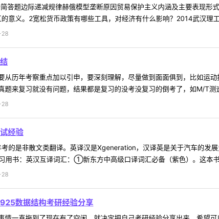
一简答题边际递减规律赫俄模型垄断原因贸易保护主义内涵及主要表现形式银
的意义。2宽松货币政策有哪些工具，对经济有什么影响？2014武汉理工大
-28
结
要从历年考察重点加以引申，要深刻理解，尽量做到面面俱到，比如运动
题来复习就没有问题，结果都是复习的没考没复习的倒考了，如M/T测速法
-28
试经验
考的是非散文类翻译。英译汉是Xgeneration，汉译英是关于汽车的
复习用书：英汉互译词汇：①新东方中高级口译词汇必备（紫色）。这本书我
-28
925数据结构考研经验分享
事情一直拖到了现在有了空闲，就决定把自己考研经验分享出来。希望可