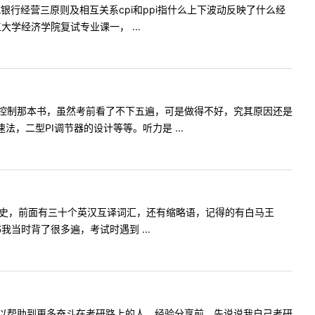
行经营三原则及相互关系cpi和ppi指什么上下波动反映了什么经
学经济学院复试专业课一， ...
控制那本书，虽然考前看了不下五遍，可是做得不好，究其原因还是
，二型PI调节器的设计等等。听力是 ...
发展史，前面有三十个英汉互译词汇，还有缩略语，记得的有白马王
当时背了很多遍，考试时遇到 ...
以帮助到更多奋斗在考研路上的人。经验分享前，先说说我自己考研