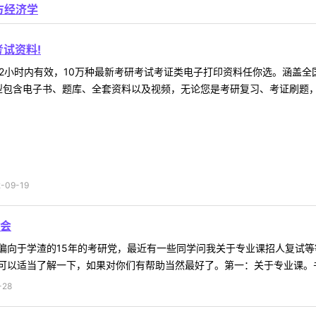
方经济学
试资料!
2小时内有效，10万种最新考研考试考证类电子打印资料任你选。涵盖全国
型包含电子书、题库、全套资料以及视频，无论您是考研复习、考证刷题，还
09-19
会
偏向于学渣的15年的考研党，最近有一些同学问我关于专业课招人复试
以适当了解一下，如果对你们有帮助当然最好了。第一：关于专业课。书本
-28