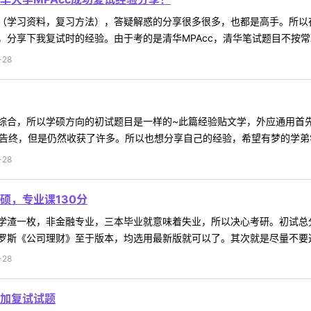
（学习资料，复习方法），答疑解惑的分享很多很多，也都是高手。所以
分享下我复试时的经验。由于考的是清华MPAcc，清华笔试题目不按常理出
-28
综合，所以学硕方向的初试题目是一样的~此篇经验贴文学，外应通用首
告终，但是仍然收获了许多。所以也想分享自己的经验，希望有梦的学弟学妹
-28
硕，专业课130分
学渣一枚，非金融专业，三本毕业就意味着失业，所以决心考研。初试总分
斯《公司理财》至于版本，均选用最新版就可以了。其次就是尽量不要选精
-28
加复试试题