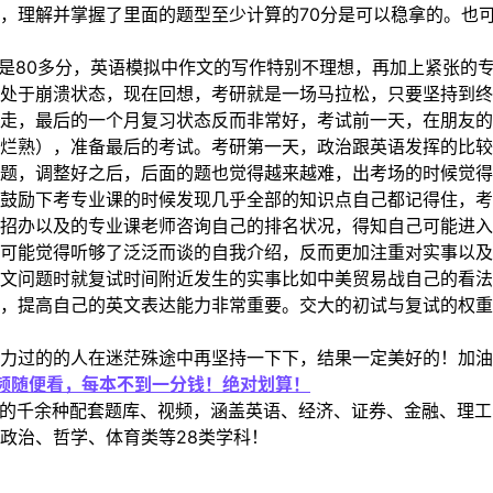
，理解并掌握了里面的题型至少计算的70分是可以稳拿的。也
都是80多分，英语模拟中作文的写作特别不理想，再加上紧张的
处于崩溃状态，现在回想，考研就是一场马拉松，只要坚持到
走，最后的一个月复习状态反而非常好，考试前一天，在朋友的
烂熟），准备最后的考试。考研第一天，政治跟英语发挥的比较
题，调整好之后，后面的题也觉得越来越难，出考场的时候觉得
鼓励下考专业课的时候发现几乎全部的知识点自己都记得住，
招办以及的专业课老师咨询自己的排名状况，得知自己可能进入
可能觉得听够了泛泛而谈的自我介绍，反而更加注重对实事以及
文问题时就复试时间附近发生的实事比如中美贸易战自己的看法
，提高自己的英文表达能力非常重要。交大的初试与复试的权
力过的的人在迷茫殊途中再坚持一下下，结果一定美好的！加油
视频随便看，每本不到一分钱！绝对划算！
定教材的千余种配套题库、视频，涵盖英语、经济、证券、金融、
政治、哲学、体育类等28类学科！