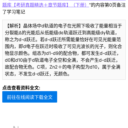
题库【考研真题精选＋章节题库】（下册）
”的内容第0页备注
了学习笔记
【解析】晶体场中d轨道的电子在光照下吸收了能量相当于
分裂能Δ的光能后从低能级dε轨道跃迁到高能级dγ轨道，
称之为d-d跃迁。若d-d跃迁所需能量恰好在可见光能量范
围内，即d电子在跃迁时吸收了可见光波长的光子，则化合
物显示颜色。组态为d1-d9的配合物，都可发生d-d跃迁，
d0和d10由于d轨道电子全空和全满，不会产生d-d跃迁，
故配合物无色。C项，Zn2＋的电子构型为d10，属于全满
状态，不发生d-d跃迁，无颜色。
点击查看资料全文:
前往在线阅读下载全文