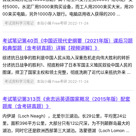
付5000，水泥厂用5000来购买设备，而工人用2000来买大米，用20
00来买电脑，另外1000存入银行。电脑店用收入获得的200 ...
考试资料学习笔记
本站小编 Free考研 2022-11-24
考试笔记第40页《中国近现代史纲要（2021年版）课后习题
和典型题（含考研真题）详解【视频讲解】》
综述抗日战争的胜利是中国人民从陷入深重危机走向伟大胜利的转折
分述抗日战争的胜利1、彻底粉碎了日本军国主义殖民奴役中国人民的
图谋，捍卫了国家主权和领土完整，彻底洗刷了近代以来抵抗外来 ...
考试资料学习笔记
本站小编 Free考研 2022-11-24
考试笔记第313页《余志远英语国家概况（2015年版）配套
题库（含考研真题）》
内伊湖（Loch Neagh），北爱尔兰湖泊。长29公里，平均宽24公
里，面积396平方公里，大部分只有12公尺深，为不列颠群岛最大的
湖泊，同时它还是欧洲西部第三大湖泊。洛蒙德湖（Loch Lomon ...