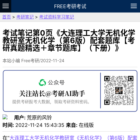
FREE考研考试
首页
>
考研笔记
>
考试资料学习笔记
题库
故事
专题
APP
笔记
论坛
VIP
资料
考试笔记第0页《大连理工大学无机化学
教研室无机化学（第6版）配套题库【考
研真题精选＋章节题库】（下册）》
本站小编 Free考研/2022-11-24
用户:
荒原的风铃
时间:
2022-11-24 15:43:35
来自:
在线版
在“
大连理工大学无机化学教研室《无机化学》（第6版）配套