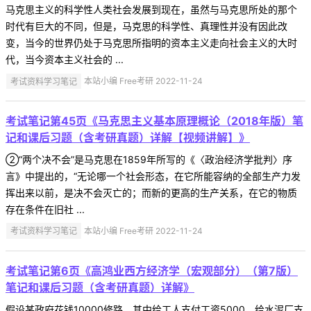
马克思主义的科学性人类社会发展到现在，虽然与马克思所处的那个
时代有巨大的不同，但是，马克思的科学性、真理性并没有因此改
变，当今的世界仍处于马克思所指明的资本主义走向社会主义的大时
代，当今资本主义社会的 ...
考试资料学习笔记
本站小编 Free考研 2022-11-24
考试笔记第45页《马克思主义基本原理概论（2018年版）笔
记和课后习题（含考研真题）详解【视频讲解】》
②“两个决不会”是马克思在1859年所写的《〈政治经济学批判〉序
言》中提出的，“无论哪一个社会形态，在它所能容纳的全部生产力发
挥出来以前，是决不会灭亡的；而新的更高的生产关系，在它的物质
存在条件在旧社 ...
考试资料学习笔记
本站小编 Free考研 2022-11-24
考试笔记第6页《高鸿业西方经济学（宏观部分）（第7版）
笔记和课后习题（含考研真题）详解》
假设某政府花钱10000修路，其中给工人支付工资5000，给水泥厂支