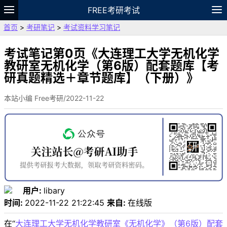
FREE考研考试
首页
>
考研笔记
>
考试资料学习笔记
题库
故事
专题
APP
笔记
论坛
VIP
资料
考试笔记第0页《大连理工大学无机化学
教研室无机化学（第6版）配套题库【考
研真题精选＋章节题库】（下册）》
本站小编 Free考研/2022-11-22
用户:
libary
时间:
2022-11-22 21:22:45
来自:
在线版
在“
大连理工大学无机化学教研室《无机化学》（第6版）配套