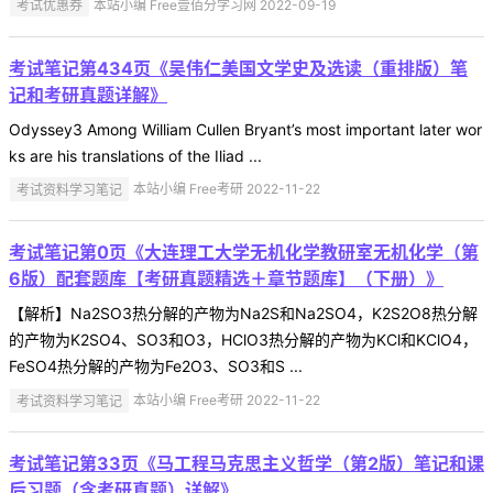
考试优惠券
本站小编 Free壹佰分学习网 2022-09-19
考试笔记第434页《吴伟仁美国文学史及选读（重排版）笔
记和考研真题详解》
Odyssey3 Among William Cullen Bryant’s most important later wor
ks are his translations of the Iliad ...
考试资料学习笔记
本站小编 Free考研 2022-11-22
考试笔记第0页《大连理工大学无机化学教研室无机化学（第
6版）配套题库【考研真题精选＋章节题库】（下册）》
【解析】Na2SO3热分解的产物为Na2S和Na2SO4，K2S2O8热分解
的产物为K2SO4、SO3和O3，HClO3热分解的产物为KCl和KClO4，
FeSO4热分解的产物为Fe2O3、SO3和S ...
考试资料学习笔记
本站小编 Free考研 2022-11-22
考试笔记第33页《马工程马克思主义哲学（第2版）笔记和课
后习题（含考研真题）详解》