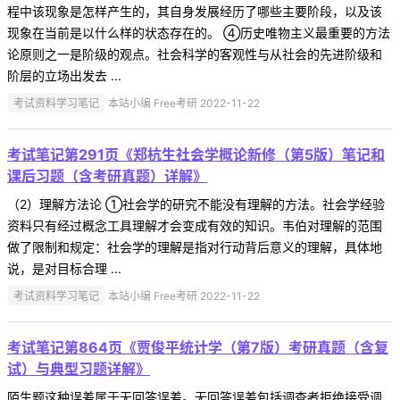
程中该现象是怎样产生的，其自身发展经历了哪些主要阶段，以及该
现象在当前是以什么样的状态存在的。 ④历史唯物主义最重要的方法
论原则之一是阶级的观点。社会科学的客观性与从社会的先进阶级和
阶层的立场出发去 ...
考试资料学习笔记
本站小编 Free考研 2022-11-22
考试笔记第291页《郑杭生社会学概论新修（第5版）笔记和
课后习题（含考研真题）详解》
（2）理解方法论 ①社会学的研究不能没有理解的方法。社会学经验
资料只有经过概念工具理解才会变成有效的知识。韦伯对理解的范围
做了限制和规定：社会学的理解是指对行动背后意义的理解，具体地
说，是对目标合理 ...
考试资料学习笔记
本站小编 Free考研 2022-11-22
考试笔记第864页《贾俊平统计学（第7版）考研真题（含复
试）与典型习题详解》
陌生题这种误差属于无回答误差。无回答误差包括调查者拒绝接受调