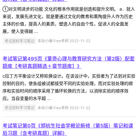
①对文明进步的功能 文化的根本作用就是创造和提升文明。 a．就人
来说，发展先进文化，就是要通过文化的教育和熏陶提升人作为历史
主体的价值，提高人的素质，塑造人的自由个性，促进人的全面发
展，使人变得越 ...
考试资料学习笔记
本站小编 Free考研 2022-11-22
考试笔记第495页《董奇心理与教育研究方法（第2版）配套
题库【考研真题精选＋章节题库】》
c拉丁方平衡设计又称轮换设计。在该设计中，实验者为了达到对实验
控制的目的，使各组被试都接受不同的实验处理，而对实验处理的顺
序和实验时间的顺序采用了循环轮换的方法，以消除实验的顺序效
应。当自变量的水平超 ...
考试资料学习笔记
本站小编 Free考研 2022-11-22
考试笔记第0页《郑杭生社会学概论新修（第5版）笔记和课
后习题（含考研真题）详解》