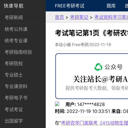
快速导航
FREE考研考试
题库
首页
>
考研笔记
>
考试资料学习笔
考研新闻
统考公共课
考试笔记第1页《考研农
统考专业课
本站小编 Free考研/2022-11-19
考研指南经验
考研院校
专业硕士
专业课资料
考研电子书
用户:
147****4828
考试考证
时间:
2022-11-19 10:33:51
来自:
D
出国留学
在“
考研农学门类联考《415动物生