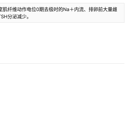
肌纤维动作电位0期去极时的Na＋内流、排卵前大量雌
SH分泌减少。