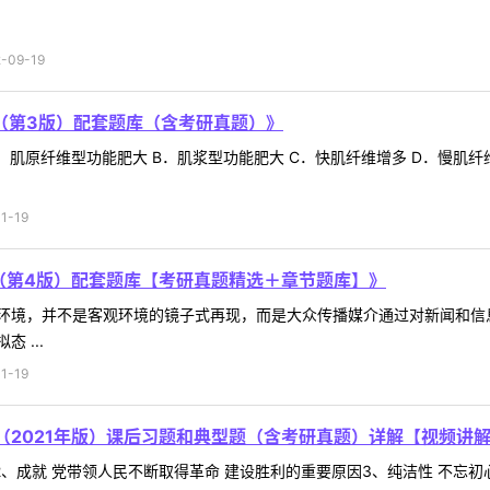
09-19
（第3版）配套题库（含考研真题）》
肌原纤维型功能肥大 B．肌浆型功能肥大 C．快肌纤维增多 D．慢肌纤
1-19
（第4版）配套题库【考研真题精选＋章节题库】》
环境，并不是客观环境的镜子式再现，而是大众传播媒介通过对新闻和信
 ...
1-19
（2021年版）课后习题和典型题（含考研真题）详解【视频讲
2、成就 党带领人民不断取得革命 建设胜利的重要原因3、纯洁性 不忘