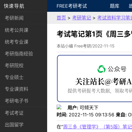
快速导航
FREE考研考试
题库
首页
>
考研笔记
>
考试资料学习笔
考研新闻
统考公共课
考试笔记第1页《周三
统考专业课
本站小编 Free考研/2022-11-15
考研指南经验
考研院校
专业硕士
专业课资料
考研电子书
用户:
可倾天下
考试考证
时间:
2022-11-15 09:13:56
来自:
O
出国留学
在“
周三多《管理学》（第5版）笔