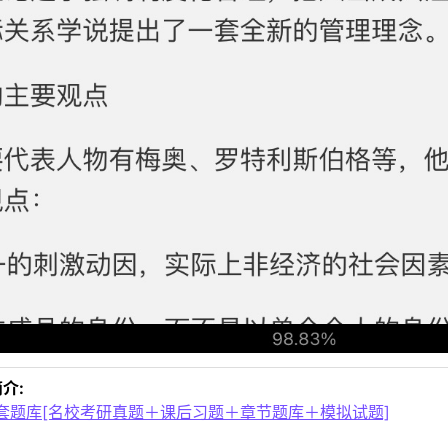
介:
套题库[名校考研真题＋课后习题＋章节题库＋模拟试题]