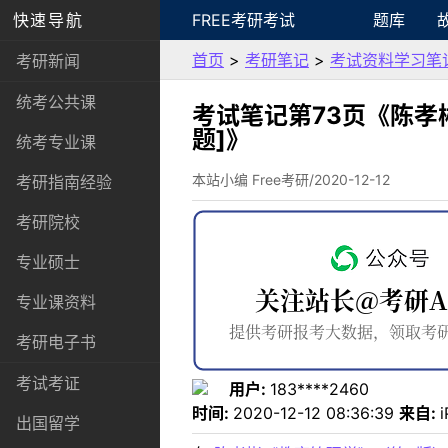
快速导航
FREE考研考试
题库
首页
>
考研笔记
>
考试资料学习笔
考研新闻
统考公共课
考试笔记第73页《陈孝
题]》
统考专业课
本站小编 Free考研/2020-12-12
考研指南经验
考研院校
专业硕士
专业课资料
考研电子书
考试考证
用户:
183****2460
时间:
2020-12-12 08:36:39
来自:
i
出国留学