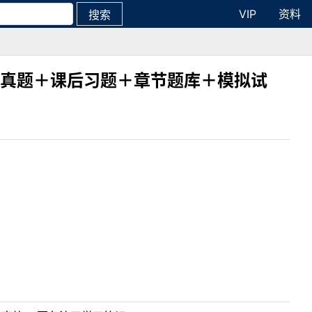
VIP
资料
搜索
研真题＋课后习题＋章节题库＋模拟试