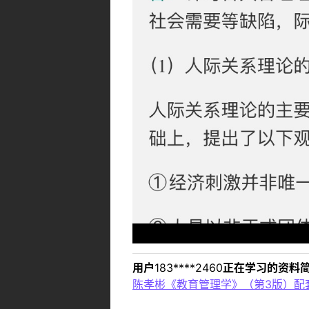
用户
183****2460
正在学习的资料简
陈孝彬《教育管理学》（第3版）配