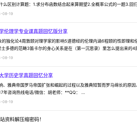
区别计算题：1.求分布函数结合起来算期望2.全概率公式的一题3.回归分
-08-19
大学伦理学专业课真题回忆版分享
象的独化论4周敦颐对理学家的影响5道德经的伦理内涵6程颐的性即理和
士多德的范畴3笛卡尔的身心关系是在（第一沉思录）里怎么提出来的4康德
-08-19
范大学历史学真题回忆分享
响、雅典帝国罗马帝国扩张和崛起的过程以及雅典短暂而罗马绵长的原因、
咨询热线电话/微信：胡老师：**QQ： ...
-08-19
站资料解压缩密码！