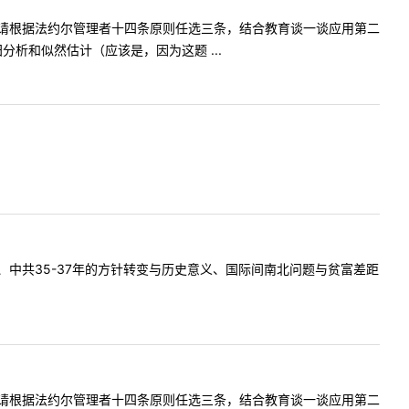
请根据法约尔管理者十四条原则任选三条，结合教育谈一谈应用第二
析和似然估计（应该是，因为这题 ...
中共35-37年的方针转变与历史意义、国际间南北问题与贫富差距
请根据法约尔管理者十四条原则任选三条，结合教育谈一谈应用第二