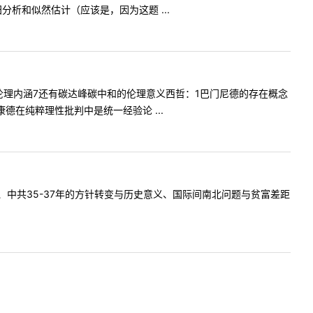
析和似然估计（应该是，因为这题 ...
伦理内涵7还有碳达峰碳中和的伦理意义西哲：1巴门尼德的存在概念
在纯粹理性批判中是统一经验论 ...
中共35-37年的方针转变与历史意义、国际间南北问题与贫富差距