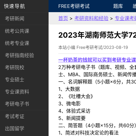
快速导航
FREE考研考试
题库
首页
>
考研资料和经验
>
专业课考
考研新闻
统考公共课
2023年湖南师范大学
统考专业课
本站小编 Free考研考试/2023-08-19
考研指南经验
一杯奶茶的钱就可以买到考研专业课
2万种考研电子书（题库、视频、全
考研院校
士、MBA、国际商务硕士、新闻传播
专业硕士
一、名词解释题（5小题×6分，共3
1、大数据
专业课资料
2、《吐槽大会》
3、微电影
考研电子书
4、体验式采访
考试考证
5、新闻提要
二、简答题（4小题×15分，共60分
出国留学
1、简述对科技决定论的看法