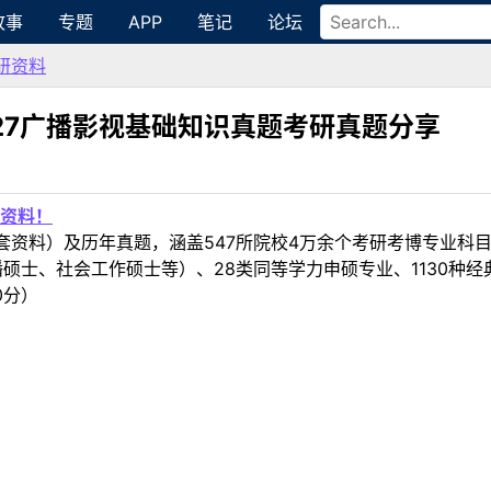
故事
专题
APP
笔记
论坛
研资料
727广播影视基础知识真题考研真题分享
资料！
套资料）及历年真题，涵盖547所院校4万余个考研考博专业科
硕士、社会工作硕士等）、28类同等学力申硕专业、1130种经
0分）
）