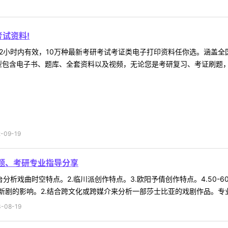
试资料!
2小时内有效，10万种最新考研考试考证类电子打印资料任你选。涵盖全国
型包含电子书、题库、全套资料以及视频，无论您是考研复习、考证刷题，还
09-19
真题、考研专业指导分享
舞台分析戏曲时空特点。2.临川派创作特点。3.欧阳予倩创作特点。4.50-6
剧的影响。2.结合跨文化或跨媒介来分析一部莎士比亚的戏剧作品。专业二
-08-19