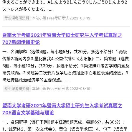
例えることができます。AしんようBしんこうCしんごうDじんよう2
ストレスが多くたまる、 ...
专业课考研资料
本站小编 Free考研考试 2023-08-19
暨南大学考研2021年暨南大学硕士研究生入学考试真题之
707新闻传播史论
一、名词解释（选做4题，每小题5分，共20分，多选不给分）1.两级
传播2.新闻内参3.量化自我4.公益传播5.《太阳报》二、简答题（选做
3题，每小题10分，共30分，多选不给分）1.简述媒介考古学的内涵及
研究取向。2.简述第二次鸦片战争后香港报业中心地位衰落的原因。3.
简述传播政治经济学的主要观点。 ...
专业课考研资料
本站小编 Free考研考试 2023-08-19
暨南大学考研2021年暨南大学硕士研究生入学考试真题之
705语言文学基础与理论
一、名词解释（请在下列6题中任选5题完成，每题6分，共30分）：
1、诚斋体2、第一次文代会3、音位（语言学术语）4、句子（语言学