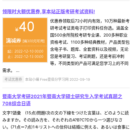
领限时大额优惠券,享本站正版考研考试资料!
优惠券领取后72小时内有效，10万种最新考
研考试考证类电子打印资料任你选。涵盖全
国500余所院校考研专业课、200多种职业
资格考试、1100多种经典教材，产品类型包
含电子书、题库、全套资料以及视频，无论
您是考研复习、考证刷题，还是考前冲刺
等，不同类型的产品可满足您学习上的不同
需求。 ...
考试优惠券
本站小编 Free壹佰分学习网 2022-09-19
暨南大学考研2021年暨南大学硕士研究生入学考试真题之
708综合日语
文字?語彙 (15点)問題Ⅰ次の文の下線をつけた言葉は、どのように読
みますか。その読み方を、それぞれのA?B?C?Dから一つ選びなさ
い。(71点＝7点)1キリストへの信仰は結婚に例える、あるいは食事に