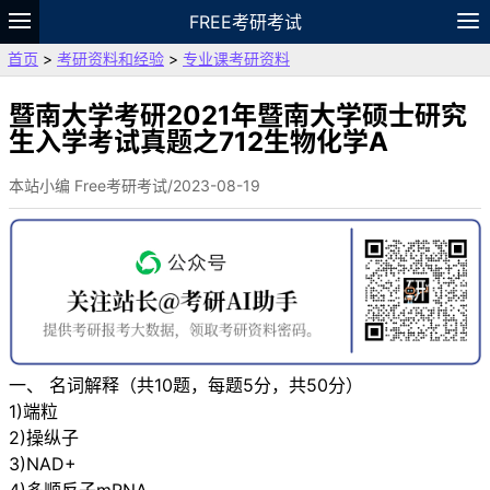
FREE考研考试
首页
>
考研资料和经验
>
专业课考研资料
题库
故事
专题
APP
笔记
论坛
VIP
资料
暨南大学考研2021年暨南大学硕士研究
生入学考试真题之712生物化学A
本站小编 Free考研考试/2023-08-19
一、 名词解释（共10题，每题5分，共50分）
1)端粒
2)操纵子
3)NAD+