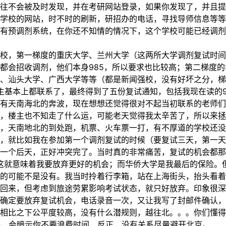
往不会被及时发现，并在考研网站登录，如果你发现了，并且提
学校的网站，时不时的刷新，研招办的电话，寻找导师信息等等。
有预调剂系统，在你还不知情的情况下，这个学校可能已经调剂
校，第一梯度的重庆大学、兰州大学（这两所大学调剂复试时间
都会招收调剂，他们本身985，所以要求也比较高；第二梯度
、汕头大学、广西大学等等（都是新闻强校，没有好坏之分，梯
主基本上都联系了，最终得到了五份复试通知，包括我现在读的
有天南海北的奔波，现在想想还觉得很对不起当初联系的老师们
，楼主也不知走了什么运，可能老天觉得我太辛苦了，所以来
，天南地北的到处跑，机票、火车票一打，有不厚道的学校还没
，就比如我在参加第一个调剂复试的时候（要复试三天，第一天
一个后天，正好冲突完了。当时真的非常痛苦，复试的机会都那
但这就意味着我要放弃更好的机会；而华侨大学是我最后的保险
的可能不是没有。我当时拎着行李箱，站在上海街头，抬头看着
回来，但考虑到旅途劳累影响考试状态，就只好放弃。印象很深
确定要放弃复试机会，电话录音一次，又让我写了封邮件确认
相比之下公平度较高，没有什么潜规则，越往北。。。你们懂得
好，会暗示你不要浪费时间，反正，没有关系尽量避开北京。