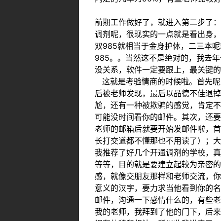
前期工作做好了，就进入第二步了：
调剂呢，很现实的一点就是看出身，毕
双985就相当于金身护体，二三本
985。。当然这不是绝对的，我去
没关系，软件一定要跟上，最关键的
这就是考验情商的时候啦。首先呢这
后被老师发现，最后以品德不佳退掉
尬，还有一种被欺骗的感觉，肯定不
可能没时间看你的邮件。其次，还要
老师的邮箱后就要开始发邮件啦，首
长打交道都不懂那也不用读了）；大
我推荐了好几个开通调剂的学校，真
等等，目的就是要建立起较为亲密的
感，就像交朋友那样和老师交流，你
意义的汉字，要力求当他看到你的名
邮件，沟通一下感情什么的，有些老
我的老师，我拜到了他的门下，后来