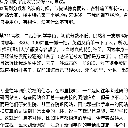
人及身边同学朋友仍觉得不可思议。
lz看到分数和名次的时候，与复试擦肩而过，各种痛苦和彷徨
回馈大家，楼主特意来开个经验帖来讲述一下我的调剂经验，希
，只要用心，有韧性，没有什么不可能。
于某211高校，二战新闻学学硕，初试分数不低，仍然和一志愿
试那年，380、390简直一抓一把，英语又简单卡不了人，所
江传媒和深圳大学都没有名额了，lz当时真的特别绝望，因为本身
已经做好发配边疆的准备了（感觉能被发配都是万幸了）。但还
且远远比我想象中好，去了一线城市的一所985，为了避免被
就直接出排名了，提前知道自己已经out，死心的早，分数一出
专业往年调剂院校的信息，在哪里找呢，一个是问往年考过研的
研网站查，有些网站会汇总一些高校的调剂信息，但是也不走心
而是他们研究生院、甚至各院系网站，因此那些随手拿来的网站
搜集真的是调剂非常重要的一环，说白了就是信息战，有些学校
。这就是信息不对称，比如往年都招满的学校，今年突然缺人，
个去找，每天刷新网站，汇总了新闻学院的电话和邮箱，挨个打