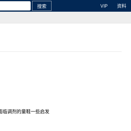
VIP
资料
搜索
给面临调剂的童鞋一些启发