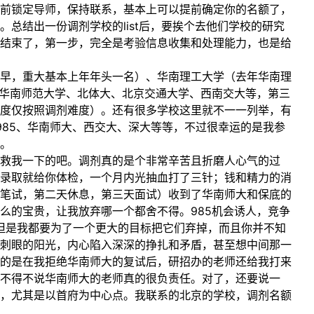
前锁定导师，保持联系，基本上可以提前确定你的名额了，
总结出一份调剂学校的list后，要挨个去他们学校的研究
结束了，第一步，完全是考验信息收集和处理能力，也是给
早，重大基本上年年头一名）、华南理工大学（去年华南理
的华南师范大学、北体大、北京交通大学、西南交大等，第三
度仅按照调剂难度）。还有很多学校这里就不一一列举，有
985、华南师大、西交大、深大等等，不过很幸运的是我参
。
拯救我一下的吧。调剂真的是个非常辛苦且折磨人心气的过
录取就给你体检，一个月内光抽血打了三针；钱和精力的消
笔试，第二天休息，第三天面试）收到了华南师大和保底的
么的宝贵，让我放弃哪一个都舍不得。985机会诱人，竞争
。但是我都要为了一个更大的目标把它们弃掉，而且你并不知
刺眼的阳光，内心陷入深深的挣扎和矛盾，甚至想中间那一
的是在我拒绝华南师大的复试后，研招办的老师还给我打来
，不得不说华南师大的老师真的很负责任。对了，还要说一
，尤其是以首府为中心点。我联系的北京的学校，调剂名额