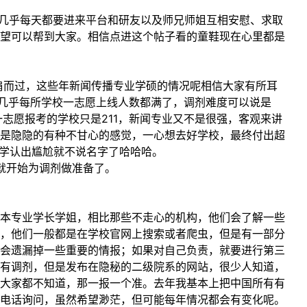
，几乎每天都要进来平台和研友以及师兄师姐互相安慰、求取
望可以帮到大家。相信点进这个帖子看的童鞋现在心里都是
擦肩而过，这些年新闻传播专业学硕的情况呢相信大家有所耳
以几乎每所学校一志愿上线人数都满了，调剂难度可以说是
一志愿报考的学校只是211，新闻专业又不是很强，客观来讲
是隐隐的有种不甘心的感觉，一心想去好学校，最终付出超
同学认出尴尬就不说名字了哈哈哈。
就开始为调剂做准备了。
本专业学长学姐，相比那些不走心的机构，他们会了解一些
，他们一般都是在学校官网上搜索或者爬虫，但是有一部分
会遗漏掉一些重要的情报；如果对自己负责，就要进行第三
有调剂，但是发布在隐秘的二级院系的网站，很少人知道，
大家都不知道，那一报一个准。去年我基本上把中国所有有
电话询问，虽然希望渺茫，但可能每年情况都会有变化呢。