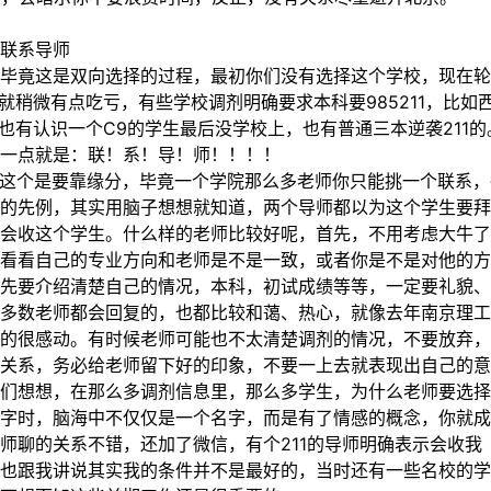
联系导师
竟这是双向选择的过程，最初你们没有选择这个学校，现在轮到学
呢就稍微有点吃亏，有些学校调剂明确要求本科要985211，比
年也有认识一个C9的学生最后没学校上，也有普通三本逆袭211
一点就是：联！系！导！师！！！！
个是要靠缘分，毕竟一个学院那么多老师你只能挑一个联系，往
的先例，其实用脑子想想就知道，两个导师都以为这个学生要
会收这个学生。什么样的老师比较好呢，首先，不用考虑大牛了
看看自己的专业方向和老师是不是一致，或者你是不是对他的方
先要介绍清楚自己的情况，本科，初试成绩等等，一定要礼貌、
多数老师都会回复的，也都比较和蔼、热心，就像去年南京理工
的很感动。有时候老师可能也不太清楚调剂的情况，不要放弃，
关系，务必给老师留下好的印象，不要一上去就表现出自己的
们想想，在那么多调剂信息里，那么多学生，为什么老师要选择
字时，脑海中不仅仅是一个名字，而是有了情感的概念，你就成
师聊的关系不错，还加了微信，有个211的导师明确表示会收
也跟我讲说其实我的条件并不是最好的，当时还有一些名校的学