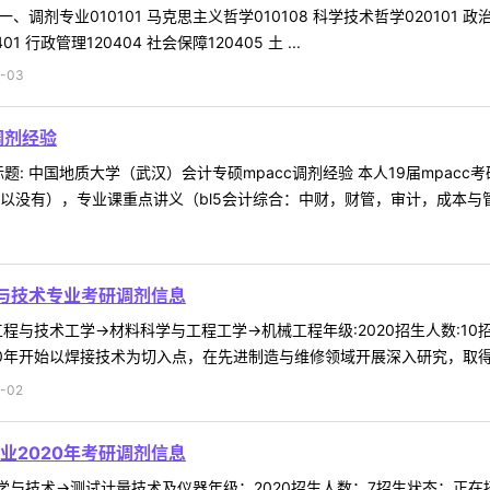
调剂专业010101 马克思主义哲学010108 科学技术哲学020101 政治
 行政管理120404 社会保障120405 土 ...
-03
调剂经验
8 16:46 标题: 中国地质大学（武汉）会计专硕mpacc调剂经验 本人19届m
所以没有），专业课重点讲义（bl5会计综合：中财，财管，审计，成本与管
程与技术专业考研调剂信息
工程与技术工学->材料科学与工程工学->机械工程年级:2020招生人数:
0年开始以焊接技术为切入点，在先进制造与维修领域开展深入研究，取得一
-02
业2020年考研调剂信息
学与技术->测试计量技术及仪器年级：2020招生人数：7招生状态：