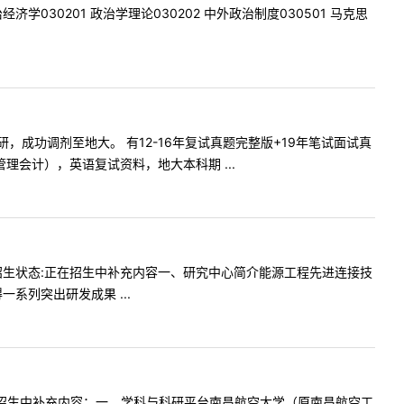
经济学030201 政治学理论030202 中外政治制度030501 马克思
pacc考研，成功调剂至地大。 有12-16年复试真题完整版+19年笔试面试真
理会计），英语复试资料，地大本科期 ...
10招生状态:正在招生中补充内容一、研究中心简介能源工程先进连接技
系列突出研发成果 ...
正在招生中补充内容：一、学科与科研平台南昌航空大学（原南昌航空工