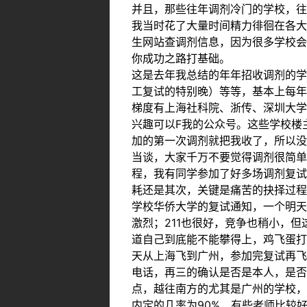
并且，那些往年调剂冷门的学校，往
我当时花了大量时间精力徘徊在各大
生网站查调剂信息，因为很多学校会
你成功之路打基础。
这是去年我总结的年年招收调剂的学
工复试的特别晚）等等，基本上每年
梯度有上海社科院、浙传、深圳大学
兴趣可以F我的公众号。这些学校楼
加的第一次调剂就把我收了，所以没
当谈，大家千万不要觉得调剂很简单
程，我有同学参加了好多场调剂复试
耗还是其次，关键是痛苦的抉择过程
学校华侨大学的复试通知，一个明天
激烈；211也很好，竞争也稍小，
道自己到底能不能攀得上，鸡飞蛋打
天从上海飞到广州，参加完复试再飞
电话，再三的确认是否是本人，是否
点，越往南方的尤其是广州的学校，
内定的几率为90%，有些老师比较