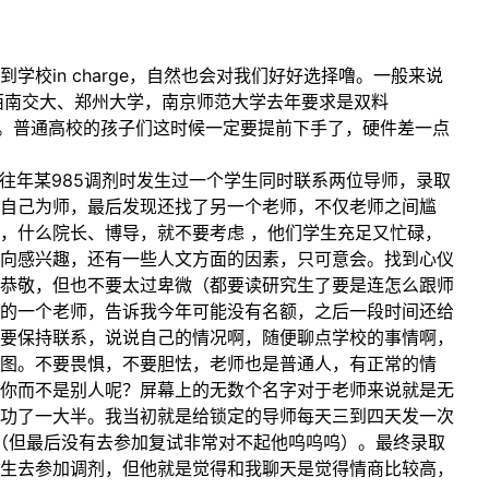
校in charge，自然也会对我们好好选择噜。一般来说
如西南交大、郑州大学，南京师范大学去年要求是双料
的。普通高校的孩子们这时候一定要提前下手了，硬件差一点
年某985调剂时发生过一个学生同时联系两位导师，录取
拜自己为师，最后发现还找了另一个老师，不仅老师之间尴
，什么院长、博导，就不要考虑 ，他们学生充足又忙碌，
向感兴趣，还有一些人文方面的因素，只可意会。找到心仪
恭敬，但也不要太过卑微（都要读研究生了要是连怎么跟师
的一个老师，告诉我今年可能没有名额，之后一段时间还给
要保持联系，说说自己的情况啊，随便聊点学校的事情啊，
意图。不要畏惧，不要胆怯，老师也是普通人，有正常的情
你而不是别人呢？屏幕上的无数个名字对于老师来说就是无
功了一大半。我当初就是给锁定的导师每天三到四天发一次
我（但最后没有去参加复试非常对不起他呜呜呜）。最终录取
生去参加调剂，但他就是觉得和我聊天是觉得情商比较高，