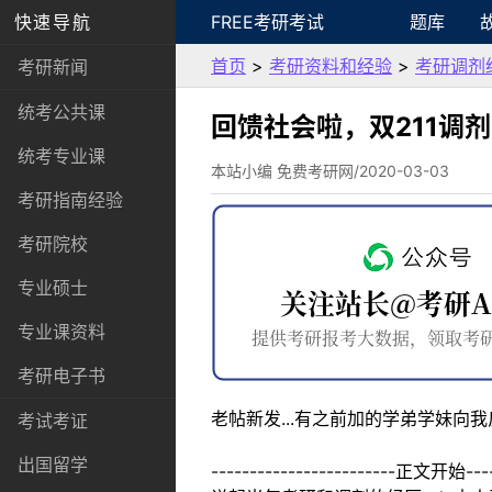
快速导航
FREE考研考试
题库
首页
>
考研资料和经验
>
考研调剂
考研新闻
统考公共课
回馈社会啦，双211调
统考专业课
本站小编 免费考研网/2020-03-03
考研指南经验
考研院校
专业硕士
专业课资料
考研电子书
老帖新发...有之前加的学弟学妹向
考试考证
出国留学
------------------------正文开始-----