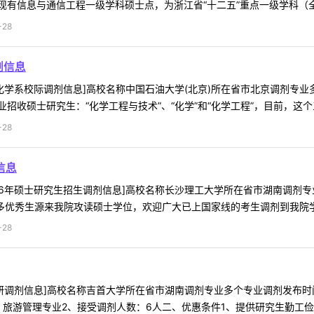
有信息与通信工程一级学科硕士点，为浙江省“十二五”重点一级学科（全省
28
剂信息
学系校际调剂信息]高校名称中国石油大学(北京)所在省市北京调剂专业多个专业
收硕士研究生：“化学工程与技术”、“化学”和“化学工程”，目前，这个三个
28
信息
6年硕士研究生招生调剂信息]高校名称长沙理工大学所在省市湖南调剂专业多个专
多优秀生源来我院攻读硕士学位，欢迎广大已上国家线的考生调剂到我院学习
28
调剂信息]高校名称吉首大学所在省市湖南调剂专业多个专业调剂发布时间201
：旅游管理专业2、接受调剂人数：6人二、优惠条件1、提供研究生勤工俭学岗