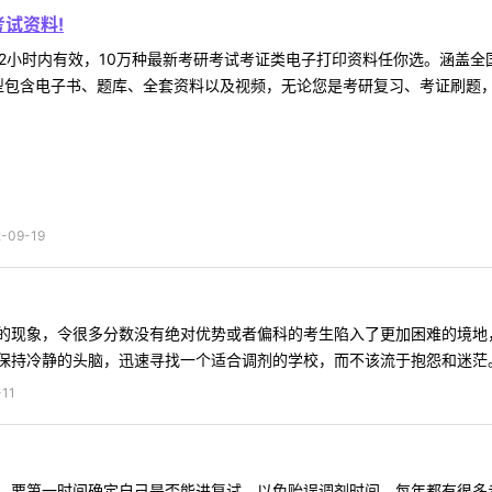
试资料!
2小时内有效，10万种最新考研考试考证类电子打印资料任你选。涵盖全国
型包含电子书、题库、全套资料以及视频，无论您是考研复习、考证刷题，还
09-19
的现象，令很多分数没有绝对优势或者偏科的考生陷入了更加困难的境地
持冷静的头脑，迅速寻找一个适合调剂的学校，而不该流于抱怨和迷茫。有
11
要第一时间确定自己是否能进复试，以免贻误调剂时间。每年都有很多