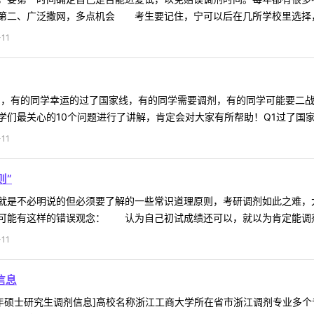
二、广泛撒网，多点机会 考生要记住，宁可以后在几所学校里选择，也
11
来了，有的同学幸运的过了国家线，有的同学需要调剂，有的同学可能要二
们最关心的10个问题进行了讲解，肯定会对大家有所帮助！Q1过了国家线
11
则”
是不必明说的但必须要了解的一些常识道理原则，考研调剂如此之难，大
可能有这样的错误观念： 认为自己初试成绩还可以，就以为肯定能调剂成
11
信息
年硕士研究生调剂信息]高校名称浙江工商大学所在省市浙江调剂专业多个专业调剂