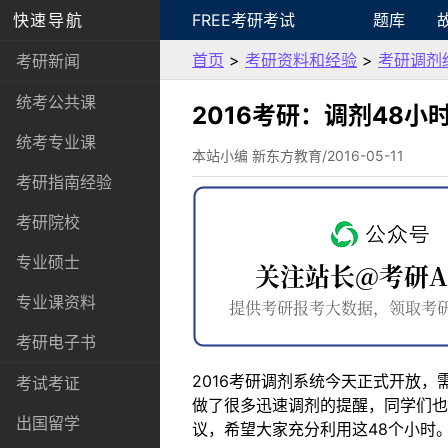
快速导航
FREE考研考试
题库
首页
>
考研资料和经验
>
考研调剂
考研新闻
统考公共课
2016考研：调剂48
统考专业课
本站小编 新东方教育/2016-05-11
考研指南经验
考研院校
专业硕士
专业课资料
考研电子书
2016考研调剂系统今天正式开放
考试考证
做了很多迅速调剂的提醒，同学们也
出国留学
议，希望大家充分利用这48个小时