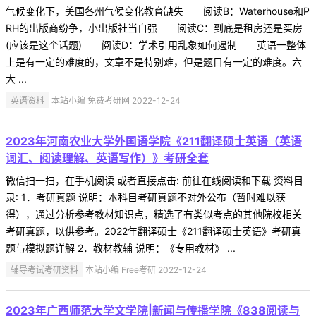
气候变化下，美国各州气候变化教育缺失 阅读B：Waterhouse和P
RH的出版商纷争，小出版社当自强 阅读C：到底是租房还是买房
(应该是这个话题) 阅读D：学术引用乱象如何遏制 英语一整体
上是有一定的难度的，文章不是特别难，但是题目有一定的难度。六
大 ...
英语资料
本站小编 免费考研网 2022-12-24
2023年河南农业大学外国语学院《211翻译硕士英语（英语
词汇、阅读理解、英语写作）》考研全套
微信扫一扫，在手机阅读 或者直接点击: 前往在线阅读和下载 资料目
录: 1．考研真题 说明：本科目考研真题不对外公布（暂时难以获
得），通过分析参考教材知识点，精选了有类似考点的其他院校相关
考研真题，以供参考。2022年翻译硕士《211翻译硕士英语》考研真
题与模拟题详解 2．教材教辅 说明：《专用教材》 ...
辅导考试考研资料
本站小编 Free考研 2022-12-24
2023年广西师范大学文学院|新闻与传播学院《838阅读与