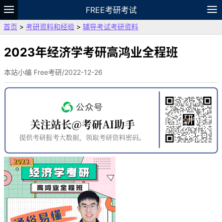
FREE考研考试
首页
>
考研资料和经验
>
辅导考试考研资料
题库
故事
专题
APP
笔记
论坛
VIP
资料
2023年经济学考研高鸿业全程班
本站小编 Free考研/2022-12-26