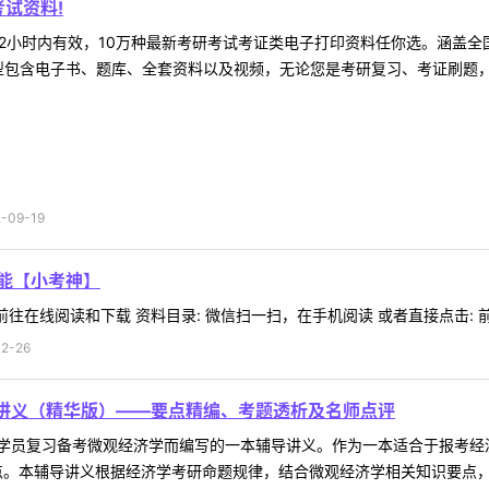
试资料!
2小时内有效，10万种最新考研考试考证类电子打印资料任你选。涵盖全国
型包含电子书、题库、全套资料以及视频，无论您是考研复习、考证刷题，还
09-19
技能【小考神】
往在线阅读和下载 资料目录: 微信扫一扫，在手机阅读 或者直接点击: 前往
2-26
部讲义（精华版）——要点精编、考题透析及名师点评
学员复习备考微观经济学而编写的一本辅导讲义。作为一本适合于报考经
。本辅导讲义根据经济学考研命题规律，结合微观经济学相关知识要点，在