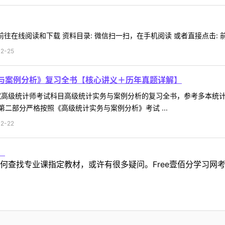
往在线阅读和下载 资料目录: 微信扫一扫，在手机阅读 或者直接点击: 前往
2-25
务与案例分析》复习全书【核心讲义＋历年真题详解】
考试高级统计师考试科目高级统计实务与案例分析的复习全书，参考多本统
二部分严格按照《高级统计实务与案例分析》考试 ...
2-22
！
何查找专业课指定教材，或许有很多疑问。Free壹佰分学习网