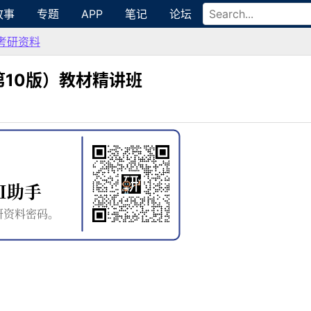
故事
专题
APP
笔记
论坛
考研资料
10版）教材精讲班