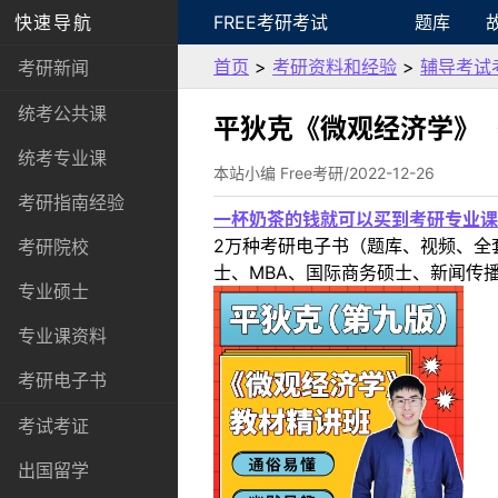
快速导航
FREE考研考试
题库
首页
>
考研资料和经验
>
辅导考试
考研新闻
统考公共课
平狄克《微观经济学》
统考专业课
本站小编 Free考研/2022-12-26
考研指南经验
一杯奶茶的钱就可以买到考研专业课
2万种考研电子书（题库、视频、全
考研院校
士、MBA、国际商务硕士、新闻传播
专业硕士
专业课资料
考研电子书
考试考证
出国留学