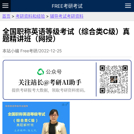
FREE考研考试
首页
>
考研资料和经验
>
辅导考试考研资料
题库
故事
专题
APP
笔记
论坛
VIP
资料
全国职称英语等级考试（综合类C级）真
题精讲班（网授）
本站小编 Free考研/2022-12-25