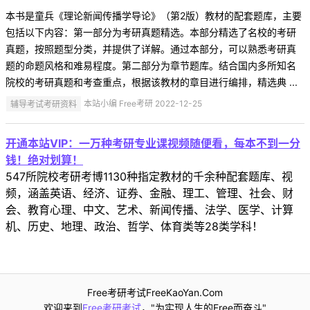
本书是童兵《理论新闻传播学导论》（第2版）教材的配套题库，主要
包括以下内容：第一部分为考研真题精选。本部分精选了名校的考研
真题，按照题型分类，并提供了详解。通过本部分，可以熟悉考研真
题的命题风格和难易程度。第二部分为章节题库。结合国内多所知名
院校的考研真题和考查重点，根据该教材的章目进行编排，精选典 ...
辅导考试考研资料
本站小编 Free考研 2022-12-25
开通本站VIP：一万种考研专业课视频随便看，每本不到一分
钱！绝对划算！
547所院校考研考博1130种指定教材的千余种配套题库、视
频，涵盖英语、经济、证券、金融、理工、管理、社会、财
会、教育心理、中文、艺术、新闻传播、法学、医学、计算
机、历史、地理、政治、哲学、体育类等28类学科！
Free考研考试FreeKaoYan.Com
欢迎来到
Free考研考试
，"为实现人生的Free而奋斗"