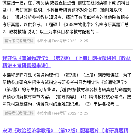
微信扫一扫，在手机阅读 或者直接点击: 前往在线阅读和下载 资料目
录: 1．考研真题 说明：本科目考研真题不对外公布（暂时难以获
得），通过分析参考教材知识点，精选了有类似考点的其他院校相关
考研真题，以供参考。工程硕士《338生物化学》名校考研真题汇总
2．教材教辅 说明：以上为本科目参考教材配套的 ...
辅导考试考研资料
本站小编 Free考研 2022-12-25
程守洙《普通物理学》（第7版）（上册）网授精讲班【教材
精讲＋考研真题串讲】
本课程是程守洙《普通物理学》（第7版）（上册）网授精讲班，为了
帮助参加研究生招生考试指定考研参考书目为程守洙《普通物理学》
（第7版）的考生复习专业课，我们根据教材和名校考研真题的命题规
律精心讲解教材章节内容。【辅导内容】（1）精讲教材核心考点。按
照教材篇章结构，讲解教材的重难知识点。（2）串讲名校考 ...
辅导考试考研资料
本站小编 Free考研 2022-12-25
宋涛《政治经济学教程》（第12版）配套题库【考研真题精