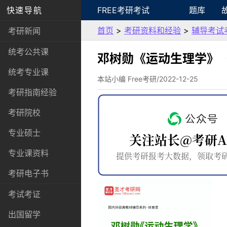
快速导航
FREE考研考试
题库
首页
>
考研资料和经验
>
辅导考试
考研新闻
统考公共课
邓树勋《运动生理学》
统考专业课
本站小编 Free考研/2022-12-25
考研指南经验
考研院校
专业硕士
专业课资料
考研电子书
考试考证
出国留学