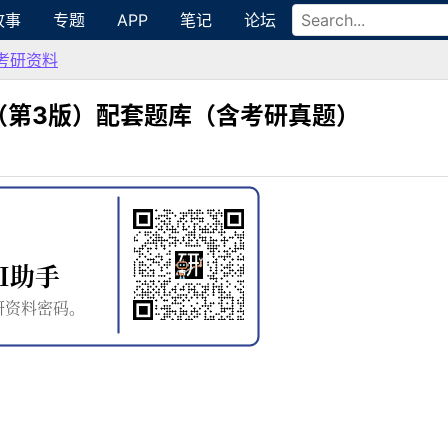
故事
专题
APP
笔记
论坛
考研资料
（第3版）配套题库（含考研真题）