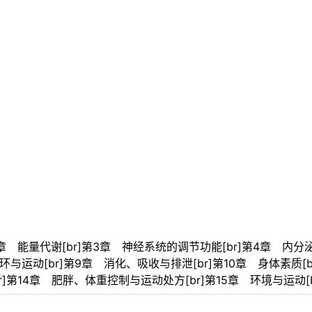
方
2章 能量代谢[br]第3章 神经系统的调节功能[br]第4章 内分泌
环与运动[br]第9章 消化、吸收与排泄[br]第10章 身体素质[
r]第14章 肥胖、体重控制与运动处方[br]第15章 环境与运动[b