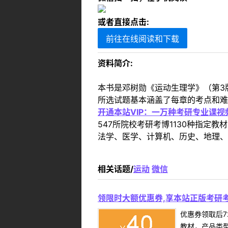
或者直接点击:
前往在线阅读和下载
资料简介:
本书是邓树勋《运动生理学》（第3
所选试题基本涵盖了每章的考点和难
开通本站VIP：一万种考研专业课
547所院校考研考博1130种指
法学、医学、计算机、历史、地理、
相关话题/
运动
微信
领限时大额优惠券,享本站正版考研考
优惠券领取后7
教材，产品类