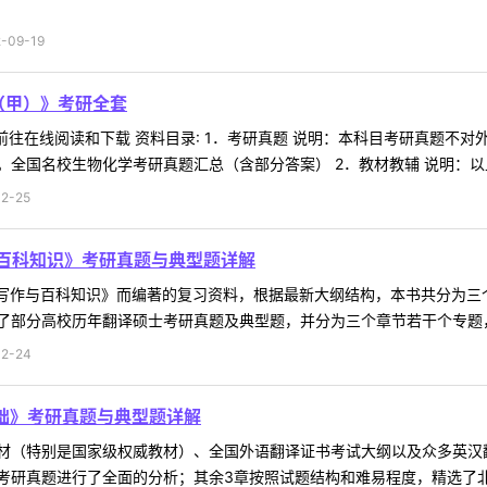
09-19
学（甲）》考研全套
 前往在线阅读和下载 资料目录: 1．考研真题 说明：本科目考研真题
全国名校生物化学考研真题汇总（含部分答案） 2．教材教辅 说明：以上为
2-25
与百科知识》考研真题与典型题详解
语写作与百科知识》而编著的复习资料，根据最新大纲结构，本书共分为
部分高校历年翻译硕士考研真题及典型题，并分为三个章节若干个专题，其
2-24
基础》考研真题与典型题详解
材（特别是国家级权威教材）、全国外语翻译证书考试大纲以及众多英汉
研真题进行了全面的分析；其余3章按照试题结构和难易程度，精选了北京外