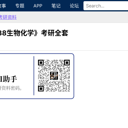
故事
专题
APP
笔记
论坛
考研资料
338生物化学》考研全套