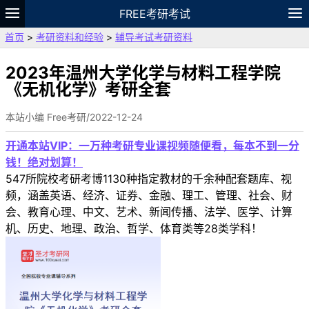
FREE考研考试
首页
>
考研资料和经验
>
辅导考试考研资料
题库
故事
专题
APP
笔记
论坛
VIP
资料
2023年温州大学化学与材料工程学院
《无机化学》考研全套
本站小编 Free考研/2022-12-24
开通本站VIP：一万种考研专业课视频随便看，每本不到一分
钱！绝对划算！
547所院校考研考博1130种指定教材的千余种配套题库、视
频，涵盖英语、经济、证券、金融、理工、管理、社会、财
会、教育心理、中文、艺术、新闻传播、法学、医学、计算
机、历史、地理、政治、哲学、体育类等28类学科！