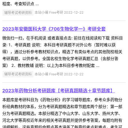
程度、考查知识点 ...
辅导考试考研资料
本站小编 Free考研 2022-12-22
2023年安徽医科大学《706生物化学一》考研全套
微信扫一扫，在手机阅读 或者直接点击: 前往在线阅读和下载 资料目
录: 1．考研真题 说明：本科目考研真题不对外公布（暂时难以获
得），通过分析参考教材知识点，精选了有类似考点的其他院校相关
考研真题，以供参考。全国名校生物化学考研真题汇总（含部分答
案） 2．教材教辅 说明：以上为本科目参考教材配套 ...
辅导考试考研资料
本站小编 Free考研 2022-12-22
2023年药物分析考研题库【考研真题精选＋章节题库】
本题库是考研科目为《药物分析》的学习辅导题库，参考众多药物分
析经典教材的体系，分为考研真题精选和章节题库两个部分：第一部
分为考研真题精选。本部分精选了中山大学、山东大学、扬州大学、
河北大学等高校近年来的相关考研真题并提供参考答案，每题均附有
详细解析。这些真题的命题点基本涵盖了每章的考点和难点，考生可