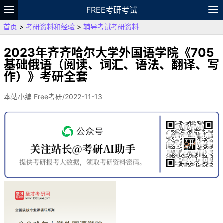
FREE考研考试
首页
>
考研资料和经验
>
辅导考试考研资料
题库
故事
专题
APP
笔记
论坛
VIP
资料
2023年齐齐哈尔大学外国语学院《705
基础俄语（阅读、词汇、语法、翻译、写
作）》考研全套
本站小编 Free考研/2022-11-13