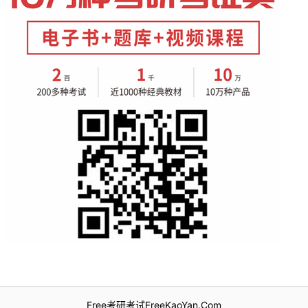
Free考研考试FreeKaoYan.Com