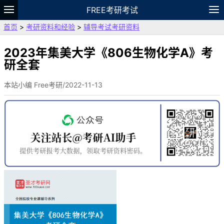
FREE考研考试
首页
>
考研资料和经验
>
辅导考试考研资料
题库
故事
专题
APP
笔记
论坛
VIP
资料
2023年集美大学《806生物化学A》考
研全套
本站小编 Free考研/2022-11-13