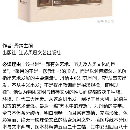
作者: 丹纳主编
出版社: 江苏凤凰文艺出版社
必读理由
| 该书是“一部有关艺术、历史及人类文化的巨
著”，“采用的不是一般教科书的形式，而是以渊博精深之见解
指出艺术发展的主要潮流”。丹纳主张研究学问，应“从事实出
发，不从主义出发；不是提出教训而是探求规律，证明规
律”。他认为物质文明与精神文明的性质面貌都取决于种族、
环境、时代三大因素。从这原则出发，阐扬了意大利、尼德兰
和古的艺术流派。最后一编“艺术中的理想”，为丹纳的美学。
全书不但条分缕析，明白晓畅，而且富有热情，充满形象，色
彩富丽，绝无一般理论文章的枯索沉闷之弊。插图珍藏本分图
本与文本两卷，图本共精选五百二十二幅，其中彩图四百八十