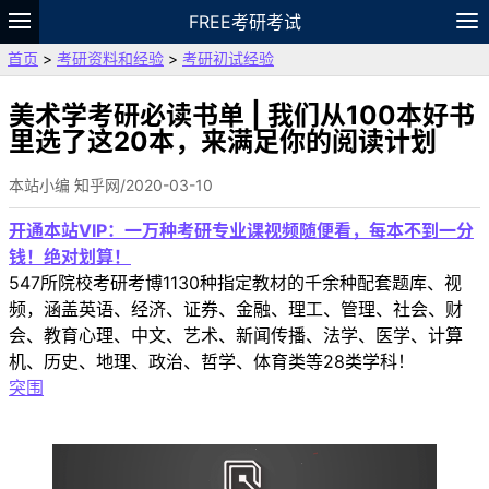
FREE考研考试
首页
>
考研资料和经验
>
考研初试经验
题库
故事
专题
APP
笔记
论坛
VIP
资料
美术学考研必读书单 | 我们从100本好书
里选了这20本，来满足你的阅读计划
本站小编 知乎网/2020-03-10
开通本站VIP：一万种考研专业课视频随便看，每本不到一分
钱！绝对划算！
547所院校考研考博1130种指定教材的千余种配套题库、视
频，涵盖英语、经济、证券、金融、理工、管理、社会、财
会、教育心理、中文、艺术、新闻传播、法学、医学、计算
机、历史、地理、政治、哲学、体育类等28类学科！
突围