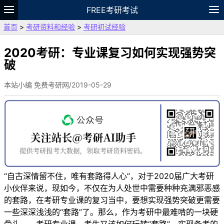
FREE考研考试
首页
>
考研资料和经验
>
考研初试经验
题库
故事
专题
APP
笔记
论坛
VIP
资料
2020考研：专业课复习如何实现强势突
破
本站小编 免费考研网/2019-05-29
“自古深情留不住，唯有套路得人心”，对于2020届广大考研
小伙伴来说，现如今，不仅在为人处世中需要种种充满邪恶感
的套路，在考研专业课的复习当中，要想实现强势突破更需要
一些深深浅浅的“套路”了。那么，作为考研中最难啃的一块硬