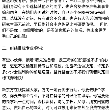
既然想要考研，就要一心扑在考研上，三心二意可不行!确实
我们身边有不少选择其他路的同学，也许舍友也在准备着事业
编和国考。在她们去面试的时候，自己还坐在图书馆啃书刷
题。选择没有对错，只有适合不合适。也许有人告诉你国内的
研究生毫无前途、早日到社会中磨练是比考研要值得……但他
们不是你 ，你需要做的，是看清你现在的情况，等未来更优
秀自己的出现!
二、纠结目标专业/院校
有些小伙伴，抱着“我先准备着，反正考的知识都差不多”的心
理，迟迟不去确定目标专业和院校。边备考边做决定，肯定多
多少少会限制你的前进速度。且行且看远不如我们朝着既定目
标飞奔地快!
新东方在线提醒大家，方向一定要优于行动，你要去哪个学
校，你要去哪个专业，不能在备考的时候还在思考。你需要做
的是拿出一点时间，查找资料，询问学长，父母，朋友闺蜜的
意见，做出自己的决定。时间可以被用来花在甚至浪费在做决