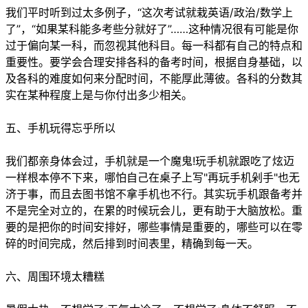
我们平时听到过太多例子，“这次考试就栽英语/政治/数学上
了”，“如果某科能多考些分就好了”……这种情况很有可能是你
过于偏向某一科，而忽视其他科目。每一科都有自己的特点和
重要性。要学会合理安排各科的备考时间，根据自身基础，以
及各科的难度如何来分配时间，不能厚此薄彼。各科的分数其
实在某种程度上是与你付出多少相关。
五、手机玩得忘乎所以
我们都亲身体会过，手机就是一个魔鬼!玩手机就跟吃了炫迈
一样根本停不下来，哪怕自己在桌子上写"再玩手机剁手"也无
济于事，而且去图书馆不拿手机也不行。其实玩手机跟备考并
不是完全对立的，在累的时候玩会儿，更有助于大脑放松。重
要的是把你的时间安排好，哪些事情是重要的，哪些可以在零
碎的时间完成，然后排到时间表里，精确到每一天。
六、周围环境太糟糕