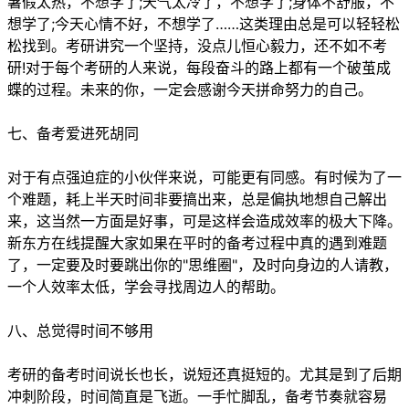
暑假太热，不想学了;天气太冷了，不想学了;身体不舒服，不
想学了;今天心情不好，不想学了……这类理由总是可以轻轻松
松找到。考研讲究一个坚持，没点儿恒心毅力，还不如不考
研!对于每个考研的人来说，每段奋斗的路上都有一个破茧成
蝶的过程。未来的你，一定会感谢今天拼命努力的自己。
七、备考爱进死胡同
对于有点强迫症的小伙伴来说，可能更有同感。有时候为了一
个难题，耗上半天时间非要搞出来，总是偏执地想自己解出
来，这当然一方面是好事，可是这样会造成效率的极大下降。
新东方在线提醒大家如果在平时的备考过程中真的遇到难题
了，一定要及时要跳出你的"思维圈"，及时向身边的人请教，
一个人效率太低，学会寻找周边人的帮助。
八、总觉得时间不够用
考研的备考时间说长也长，说短还真挺短的。尤其是到了后期
冲刺阶段，时间简直是飞逝。一手忙脚乱，备考节奏就容易