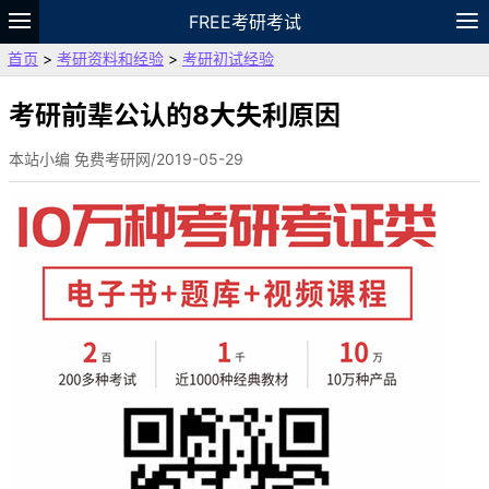
FREE考研考试
首页
>
考研资料和经验
>
考研初试经验
题库
故事
专题
APP
笔记
论坛
VIP
资料
考研前辈公认的8大失利原因
本站小编 免费考研网/2019-05-29