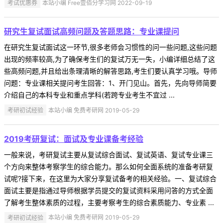
考试优惠券
本站小编 Free壹佰分学习网 2022-09-19
研究生复试面试高频问题及答题思路：专业课提问
在研究生复试面试这一环节,很多老师会习惯性的问一些问题,这些问题
出现的频率较高,为了确保考生们的复试万无一失，小编详细总结了这
些高频问题,并且给出条理清晰的解答思路,考生们要认真学习哦。导师
问题：专业课相关提问考生回答：1、开门见山。首先，先向导师简要
介绍自己的本科专业和重点学科(若跨专业考生不宜过 ...
考研初试经验
本站小编 免费考研网 2019-05-29
2019考研复试：面试及专业课备考经验
一般来说，考研复试主要从复试综合面试、复试英语、复试专业课三
个方向来整体考察学生的综合能力。那么如何全面系统的准备考研复
试呢?接下来，在这里为大家分享复试备考的相关经验。一、复试综合
面试主要是指通过导师根据学员提交的复试资料采用问答的方式全面
了解考生整体素质的过程，主要考察考生的综合素质能力、专业素 ...
考研初试经验
本站小编 免费考研网 2019-05-29