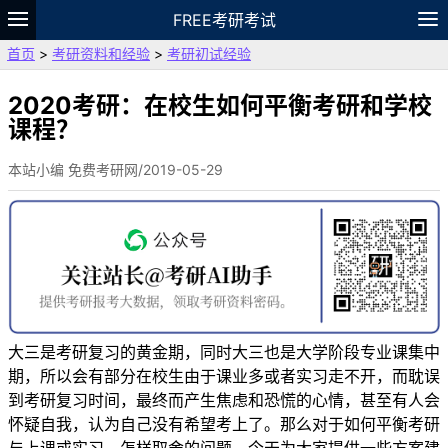
FREE考研考试
首页
>
考研资料和经验
>
考研初试经验
题库
故事
专题
APP
笔记
论坛
VIP
资料
2020考研：在校生如何平衡考研和学校
课程？
本站小编 免费考研网/2019-05-29
大三是考研复习的黄金期，同时大三也是大学阶段专业课集中
期，所以会有部分在校生由于课业多或者实习走不开，而耽误
到考研复习时间，最终而产生焦虑和恐慌的心情，甚至有人会
怀疑自我，认为自己没有希望考上了。那么对于如何平衡考研