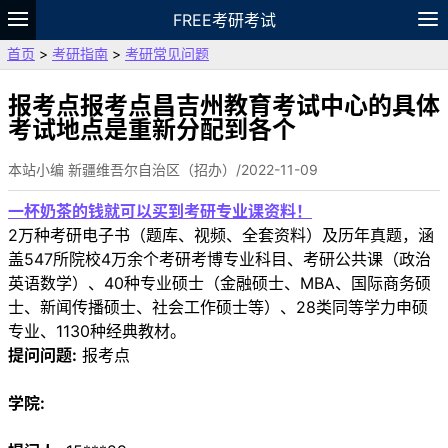
FREE考研考试
首页
>
考研指南
>
考研常见问题
题库
故事
专题
APP
笔记
论坛
VIP
资料
报考点报考点昌吉州教育考试中心的具体
考试地点是重新分配到各个
本站小编 新疆维吾尔自治区（招办）/2022-11-09
一杯奶茶的钱就可以买到考研专业课资料！
2万种考研电子书（题库、视频、全套资料）及历年真题，涵
盖547所院校4万余个考研考博专业科目、考研公共课（政治
英语数学）、40种专业硕士（金融硕士、MBA、国际商务硕
士、新闻传播硕士、社会工作硕士等）、28类同等学力申硕
专业、1130种经典教材。
提问问题:
报考点
学院: