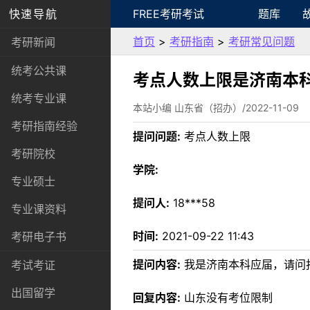
快速导航
FREE考研考试
题库
首页
>
考研指南
>
考研常见问题
考研新闻
统考公共课
考点人数上限是济南本
统考专业课
本站小编 山东省（招办）/2022-11-09
考研指南经验
提问问题:
考点人数上限
考研院校
学院:
专业硕士
提问人:
18***58
专业课资料
时间:
2021-09-22 11:43
考研电子书
提问内容:
我是济南本科应届，请问
考试考证
出国留学
回复内容:
山东没有考位限制