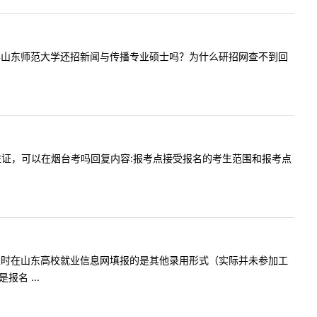
问内容:今年山东师范大学还招新闻与传播专业硕士吗？为什么研招网查不到回
作，有暂住证，可以在烟台考吗回复内容:报考点接受报名的考生范围和报考点
份毕业，毕业时在山东高校就业信息网填报的是其他录用形式（实际并未参加工
名 ...