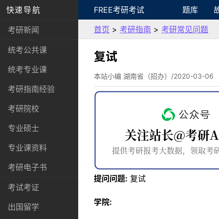
快速导航
FREE考研考试
题库
首页
>
考研指南
>
考研常见问题
考研新闻
统考公共课
复试
统考专业课
本站小编 湖南省（招办）/2020-03-06
考研指南经验
考研院校
专业硕士
专业课资料
考研电子书
提问问题:
复试
考试考证
学院:
出国留学