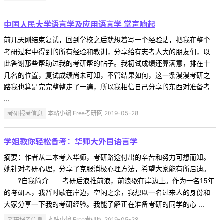
中国人民大学语言学及应用语言学 掌声响起
前几天刚结束复试，回到学校之后就想着写一个经验贴，把我在整个
考研过程中得到的所有经验和教训，分享给有志考人大的朋友们，以
此答谢那些帮助过我的考研帮的帖子。我初试成绩还算满意，排在十
几名的位置，复试成绩尚未可知，不管结果如何，这一条漫漫考研之
路我也算是完完整整走了一遍，所以我相信自己分享的东西对准备考
...
考研报考信息
本站小编 Free考研网 2019-05-28
学姐教你轻松备考：华师大外国语言学
摘要：作者从二本考入华师，考研路途付出的辛苦和努力可想而知。
她针对考研心理，分享了克服消极心理方法，希望大家能有所启迪。
?自我简介 考研后浪推前浪，前浪歇在岸边上。作为一名15年
的考研人，我暂时歇在岸边，空闲之余，我想以一名过来人的身份和
大家分享一下我的考研经验。我能了解正在准备考研的同学的心 ...
考研报考信息
本站小编 Free考研网 2019-05-28