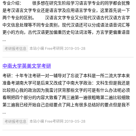
专业介绍： 很多想在研究生阶段学习语言学专业的同学都会犹豫
是考汉语言文字专业还是语言学及应用语言学专业，这里首先说一下
两个专业的区别。 汉语言文字专业又分现代汉语古代汉语方言学
中文信息处理等不同专业类别，现代汉语还可以分成语法语音词汇等
更小的方向，古代汉语更加偏重历史句法词法等，方言学更偏重语音
...
考研报考信息
本站小编 Free考研网 2019-05-28
中南大学英美文学考研
考研：十年专注考研一对一辅导对了忘说了本科是一所二流大学本来
准备考湖南大学可是后来又改成了中南大学政治：文科生但是我还是
比较担心我的政治因为我蛮讨厌背那些文字的可是有什么办法呢必须
看啊把四个部分的内容大致看了两三遍第一遍很粗略第二遍比较细致
第三遍我已经开始自己总结要点了网上有很多总结好的要点但是我不
...
考研报考信息
本站小编 Free考研网 2019-05-28