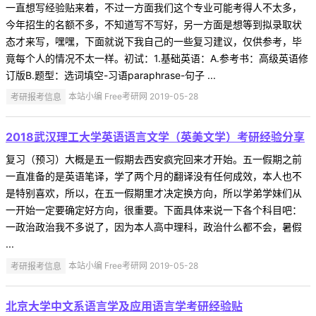
一直想写经验贴来着，不过一方面我们这个专业可能考得人不太多，
今年招生的名额不多，不知道写不写好，另一方面是想等到拟录取状
态才来写，嘿嘿，下面就说下我自己的一些复习建议，仅供参考，毕
竟每个人的情况不太一样。初试：1.基础英语：A.参考书：高级英语修
订版B.题型：选词填空-习语paraphrase-句子 ...
考研报考信息
本站小编 Free考研网 2019-05-28
2018武汉理工大学英语语言文学（英美文学）考研经验分享
复习（预习）大概是五一假期去西安疯完回来才开始。五一假期之前
一直准备的是英语笔译，学了两个月的翻译没有任何成效，本人也不
是特别喜欢，所以，在五一假期里才决定换方向，所以学弟学妹们从
一开始一定要确定好方向，很重要。下面具体来说一下各个科目吧：
一政治政治我不多说了，因为本人高中理科，政治什么都不会，暑假
...
考研报考信息
本站小编 Free考研网 2019-05-28
北京大学中文系语言学及应用语言学考研经验贴