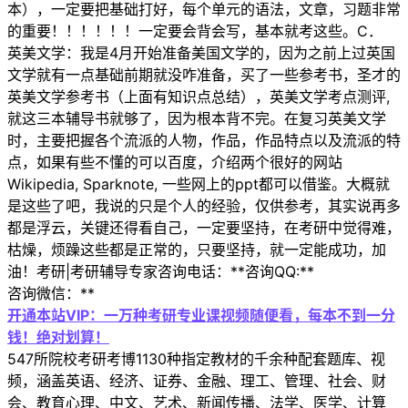
本），一定要把基础打好，每个单元的语法，文章，习题非常
的重要！！！！！！一定要会背会写，基本就考这些。C．
英美文学：我是4月开始准备美国文学的，因为之前上过英国
文学就有一点基础前期就没咋准备，买了一些参考书，圣才的
英美文学参考书（上面有知识点总结），英美文学考点测评,
就这三本辅导书就够了，因为根本背不完。在复习英美文学
时，主要把握各个流派的人物，作品，作品特点以及流派的特
点，如果有些不懂的可以百度，介绍两个很好的网站
Wikipedia, Sparknote, 一些网上的ppt都可以借鉴。大概就
是这些了吧，我说的只是个人的经验，仅供参考，其实说再多
都是浮云，关键还得看自己，一定要坚持，在考研中觉得难，
枯燥，烦躁这些都是正常的，只要坚持，就一定能成功，加
油！考研|考研辅导专家咨询电话：**咨询QQ:**
咨询微信：**
开通本站VIP：一万种考研专业课视频随便看，每本不到一分
钱！绝对划算！
547所院校考研考博1130种指定教材的千余种配套题库、视
频，涵盖英语、经济、证券、金融、理工、管理、社会、财
会、教育心理、中文、艺术、新闻传播、法学、医学、计算