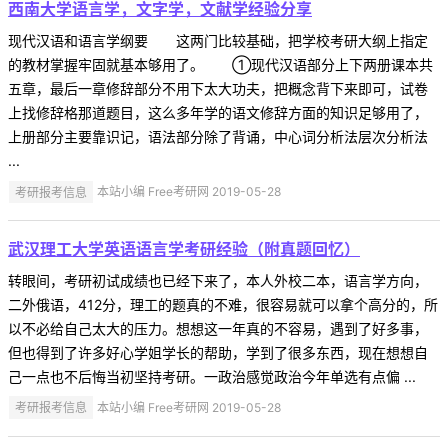
西南大学语言学，文字学，文献学经验分享
现代汉语和语言学纲要 这两门比较基础，把学校考研大纲上指定
的教材掌握牢固就基本够用了。 ①现代汉语部分上下两册课本共
五章，最后一章修辞部分不用下太大功夫，把概念背下来即可，试卷
上找修辞格那道题目，这么多年学的语文修辞方面的知识足够用了，
上册部分主要靠识记，语法部分除了背诵，中心词分析法层次分析法
...
考研报考信息
本站小编 Free考研网 2019-05-28
武汉理工大学英语语言学考研经验（附真题回忆）
转眼间，考研初试成绩也已经下来了，本人外校二本，语言学方向，
二外俄语，412分，理工的题真的不难，很容易就可以拿个高分的，所
以不必给自己太大的压力。想想这一年真的不容易，遇到了好多事，
但也得到了许多好心学姐学长的帮助，学到了很多东西，现在想想自
己一点也不后悔当初坚持考研。一政治感觉政治今年单选有点偏 ...
考研报考信息
本站小编 Free考研网 2019-05-28