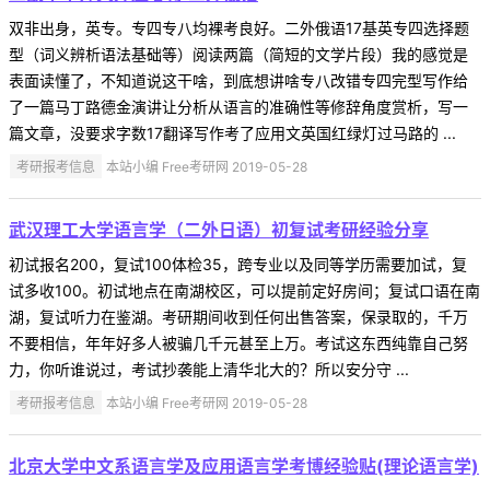
双非出身，英专。专四专八均裸考良好。二外俄语17基英专四选择题
型（词义辨析语法基础等）阅读两篇（简短的文学片段）我的感觉是
表面读懂了，不知道说这干啥，到底想讲啥专八改错专四完型写作给
了一篇马丁路德金演讲让分析从语言的准确性等修辞角度赏析，写一
篇文章，没要求字数17翻译写作考了应用文英国红绿灯过马路的 ...
考研报考信息
本站小编 Free考研网 2019-05-28
武汉理工大学语言学（二外日语）初复试考研经验分享
初试报名200，复试100体检35，跨专业以及同等学历需要加试，复
试多收100。初试地点在南湖校区，可以提前定好房间；复试口语在南
湖，复试听力在鉴湖。考研期间收到任何出售答案，保录取的，千万
不要相信，年年好多人被骗几千元甚至上万。考试这东西纯靠自己努
力，你听谁说过，考试抄袭能上清华北大的？所以安分守 ...
考研报考信息
本站小编 Free考研网 2019-05-28
北京大学中文系语言学及应用语言学考博经验贴(理论语言学)