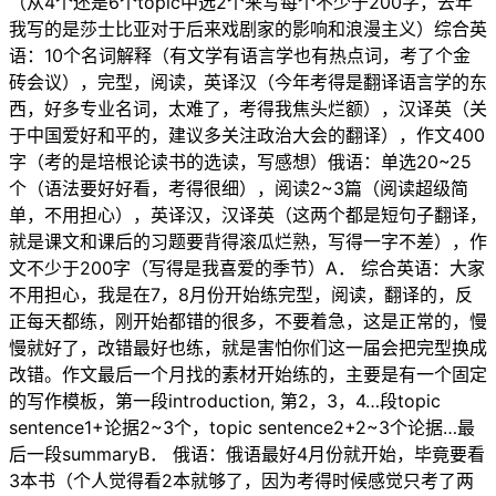
（从4个还是6个topic中选2个来写每个不少于200字，去年
我写的是莎士比亚对于后来戏剧家的影响和浪漫主义）综合英
语：10个名词解释（有文学有语言学也有热点词，考了个金
砖会议），完型，阅读，英译汉（今年考得是翻译语言学的东
西，好多专业名词，太难了，考得我焦头烂额），汉译英（关
于中国爱好和平的，建议多关注政治大会的翻译），作文400
字（考的是培根论读书的选读，写感想）俄语：单选20~25
个（语法要好好看，考得很细），阅读2~3篇（阅读超级简
单，不用担心），英译汉，汉译英（这两个都是短句子翻译，
就是课文和课后的习题要背得滚瓜烂熟，写得一字不差），作
文不少于200字（写得是我喜爱的季节）A． 综合英语：大家
不用担心，我是在7，8月份开始练完型，阅读，翻译的，反
正每天都练，刚开始都错的很多，不要着急，这是正常的，慢
慢就好了，改错最好也练，就是害怕你们这一届会把完型换成
改错。作文最后一个月找的素材开始练的，主要是有一个固定
的写作模板，第一段introduction, 第2，3，4…段topic
sentence1+论据2~3个，topic sentence2+2~3个论据…最
后一段summaryB． 俄语：俄语最好4月份就开始，毕竟要看
3本书（个人觉得看2本就够了，因为考得时候感觉只考了两