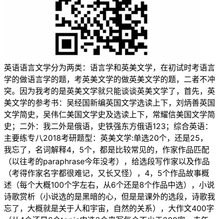
英语语言文学分为两类：语言学和英美文学，在初试时考语言
学的做语言学的题，考英美文学的做英美文学的题，二者不冲
突。因为我考的是英美文学就只能谈谈英美文学了，首先，英
美文学的参考书：吴经国新编英国文学选读上下，刘炳善英国
文学简史，吴伟仁美国文学史及选读上下，常耀信美国文学简
史；二外：我二外是俄语，史铁强东方俄语123；综合英语：
主要练专八2018考研题型：英美文学:单选20个，还是25，
我忘了，名词解释4，5个，都是比较常见的，作家作品匹配
（以往考的paraphrase今年没考），给选段写作家以及作品
（考得作家名字都很难记，又长又怪），4，5个作品故事概
述（每个大概100个字左右，从6个还是8个作品中选），小说
诗歌赏析（小说选的是黑暗的心，但是是课外的选段，诗歌我
忘了，大概就是关于人和宇宙，自然的关系），大作文400字