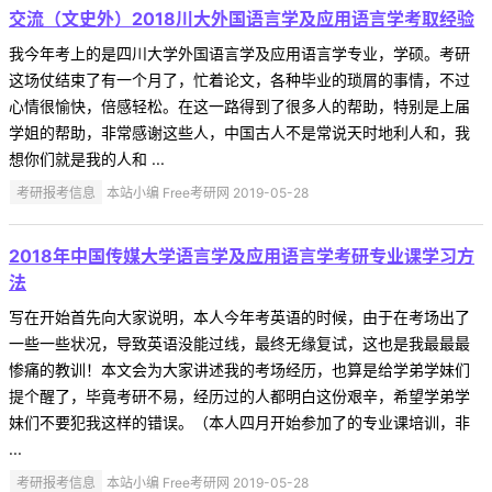
交流（文史外）2018川大外国语言学及应用语言学考取经验
我今年考上的是四川大学外国语言学及应用语言学专业，学硕。考研
这场仗结束了有一个月了，忙着论文，各种毕业的琐屑的事情，不过
心情很愉快，倍感轻松。在这一路得到了很多人的帮助，特别是上届
学姐的帮助，非常感谢这些人，中国古人不是常说天时地利人和，我
想你们就是我的人和 ...
考研报考信息
本站小编 Free考研网 2019-05-28
2018年中国传媒大学语言学及应用语言学考研专业课学习方
法
写在开始首先向大家说明，本人今年考英语的时候，由于在考场出了
一些一些状况，导致英语没能过线，最终无缘复试，这也是我最最最
惨痛的教训！本文会为大家讲述我的考场经历，也算是给学弟学妹们
提个醒了，毕竟考研不易，经历过的人都明白这份艰辛，希望学弟学
妹们不要犯我这样的错误。（本人四月开始参加了的专业课培训，非
...
考研报考信息
本站小编 Free考研网 2019-05-28