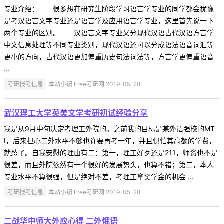
专业介绍： 很多想在研究生阶段学习语言学专业的同学都会犹豫
是考汉语言文字专业还是语言学及应用语言学专业，这里首先说一下
两个专业的区别。 汉语言文字专业又分现代汉语古代汉语方言学
中文信息处理等不同专业类别，现代汉语还可以分成语法语音词汇等
更小的方向，古代汉语更加偏重历史句法词法等，方言学更偏重语音
...
考研报考信息
本站小编 Free考研网 2019-05-28
武汉理工大学英美文学考研初试经验分享
我是从9月中旬决定考理工外院的。之前我的目标是某外语强校的MT
I，后来担心二外水平不够也许要再考一年，并且惧怕其高额的学费，
就怂了。自我安慰的理由有二：第一，理工好歹还是211，师资也不是
很差，而且外院依然有一个很好的发展势头，也算不错；第二，本人
专业水平不算很强，但是绝对不差，考理工拿奖学金的机会 ...
考研报考信息
本站小编 Free考研网 2019-05-28
二战华中师大外应心得 二外俄语