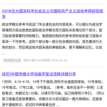
2019北大国关科学社会主义与国际共产主义运动考研经验指
导
政治学概论参考书目这门专业课包含的内容很多，可以细分为政治学
原理西方政治思想史国际政治学概论西方国际关系理论四个部分，复
习起来很需要时间和精力，我把我的相关的参考资料给和复习思路大
家讲一下作参考。这四个部分每一部分包含哪些内容，首先要进行大
体的划分，然后把这些内容系统的串联起来，便于理解和记忆。比如
...
考研报考信息
本站小编 Free考研网 2019-05-28
经历|中国传媒大学动画学复试流程详细分享
1.时间：4.14-4.19，14号下午报到,资料齐全速度就很快。15号体检。
16号笔试，17号口语，19号面试。（参考，每年应该不一样吧）2.流
程笔试：命题论文+分镜。分镜可写可画，自己抉择吧少年们。（所以
复习准备还是很重要的，命题论文与初试最后一题大致相似，还是来
源于基础知识，初试的书再看看也好 ...