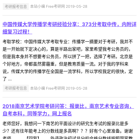
考研报考信息
本站小编 Free考研网 2019-05-28
中国传媒大学传播学考研经验分享：373分考取中传，内附详
细复习过程！
考取学校：中国传媒大学考取专业：传播学一摘要对于考研，我并不
是一开始就下定决心的，算是半路出家吧，家里希望我考公务员的，
但是我本身并不想要考公务员，所以拼了一把，选择了考研。北京是
个好地方，帝都虽然雾霾重，但是教育质量一流。对于我的学科来
说，传媒大学的传播学在全国是一流学科，所以学校我定的很快，定
了 ...
考研报考信息
本站小编 Free考研网 2019-05-28
2018南京艺术学院考研问答：报录比，南京艺术专业咨询，
自考本科，同等学力，网上报名
老师您好，我想问一下南艺的平面设计的研究生考试的报录比是多
少？还有往年能考上的分数线是多高啊？？？好有个心里准备。谢谢
老师。 【回复】 外语政治初试总分的合格分数线按照国家教