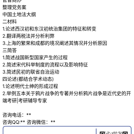
官督商办
整理党务案
中国土地法大纲
二材料
1.论述西汉初和东汉初统治集团的特征和转变
2.翻译两税法并分析利弊
3.上海的繁荣和成都的境况阐述其情况并分析原因
三简答
1.简述战国新型国家产生的过程
2.简述宋代科举制度的流程以及影响特征
3.简述民初的联省自治运动
四论述(都结合学术动态)
1.论述明代士绅的形成过程
2.举例五本关于鸦片战争的专著并分析鸦片战争是近代史的开
端考研|考研辅导专家
咨询电话：**
咨询QQ:** 咨询微信：**