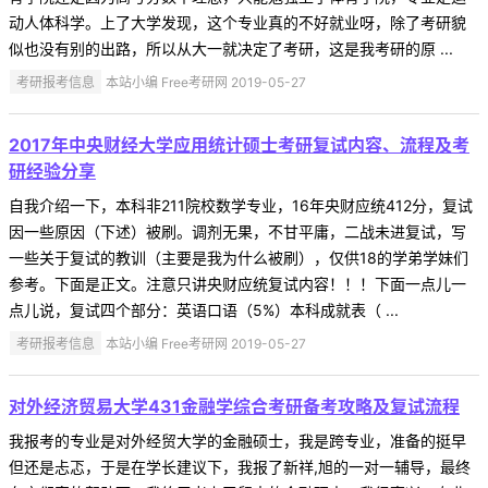
动人体科学。上了大学发现，这个专业真的不好就业呀，除了考研貌
似也没有别的出路，所以从大一就决定了考研，这是我考研的原 ...
考研报考信息
本站小编 Free考研网 2019-05-27
2017年中央财经大学应用统计硕士考研复试内容、流程及考
研经验分享
自我介绍一下，本科非211院校数学专业，16年央财应统412分，复试
因一些原因（下述）被刷。调剂无果，不甘平庸，二战未进复试，写
一些关于复试的教训（主要是我为什么被刷），仅供18的学弟学妹们
参考。下面是正文。注意只讲央财应统复试内容！！！下面一点儿一
点儿说，复试四个部分：英语口语（5%）本科成就表（ ...
考研报考信息
本站小编 Free考研网 2019-05-27
对外经济贸易大学431金融学综合考研备考攻略及复试流程
我报考的专业是对外经贸大学的金融硕士，我是跨专业，准备的挺早
但还是忐忑，于是在学长建议下，我报了新祥,旭的一对一辅导，最终