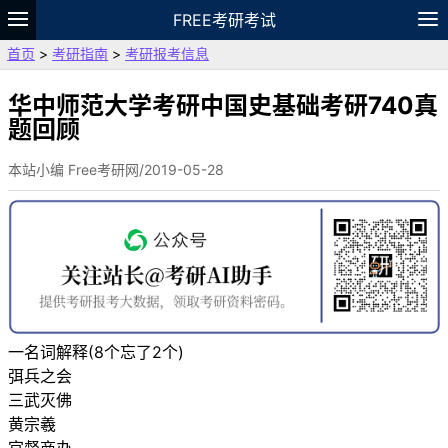
FREE考研考试
首页
>
考研指南
>
考研报考信息
题库
故事
专题
APP
笔记
论坛
VIP
资料
华中师范大学考研中国史基础考研740真
题回顾
本站小编 Free考研网/2019-05-28
一名词解释(8个忘了2个)
弭兵之会
三武灭佛
黄宗羲