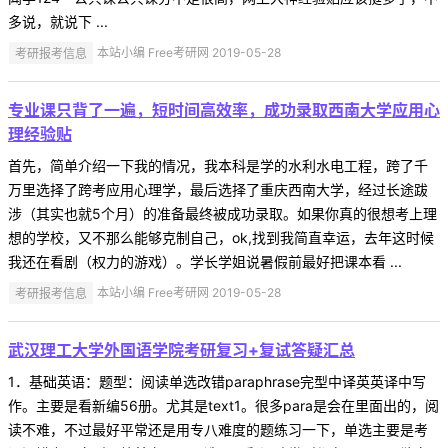
多说，就说下 ...
考研报考信息
本站小编 Free考研网 2019-05-28
专业课只背了一遍，短时间高效率，成功录取西南大学应用心
理经验贴
首先，简单介绍一下我的情况，我本科是学的水利水电工程，跨了千
万里选择了跨考应用心理学，最后选择了重庆西南大学，经过长途跋
涉（其实也就5个月）的准备最终被成功录取。如果你真的很想考上理
想的学校，又不那么能够克制自己，ok,找到我简直幸运，去年这时候
我还在看剧（权力的游戏）。学长学姐说暑假前最好把课本看 ...
考研报考信息
本站小编 Free考研网 2019-05-28
武汉理工大学外国语学院考研复习+复试答疑汇总
1．基础英语：题型：阅读单选改错paraphrase完型中译英英译中写
作。主要是看新编56册。尤其是text1。很多para是会在里面出的，阅
读不难，不过最好平常还是用专八难度的题练习一下，单选主要是考