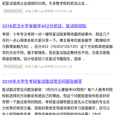
初复试成绩占总成绩的比例。大多数学校的初试占总 ...
考研报考信息
本站小编 Free考研网 2019-05-28
2018武汉大学金融学402分初试、复试经验贴
考研：十年专注考研一对一辅导复试结束等待最终结果中，把这几个
月的一点心得体会和大家分享一下。楼主报考的是金融学（数理经济
与数理金融方向），总分402（74/83/125/120）这个方向和其他金融
学的方向不同，属于数理系，而且复试指定教材也不同，为英文原版
高级宏微观。估计信息较少且复试书籍陌生，连续 ...
考研报考信息
本站小编 Free考研网 2019-05-28
2018年大学生考研复试面试常见问题及解答
复试面试常见问题及解答：1你为什么要报考XX院校？每个人报考的院
校和选择的方向都会有她自己的理由，但这个问题就是给你机会好好
夸赞一下面试老师的院校，考研复试辅导建议首先从它较强的专业实
力优秀的师资力量，获取的荣誉奖项或浓厚的学习氛围展开，还可以
加上校园特色风景，建筑风格和你对这所院校的向往等！2为什 ...