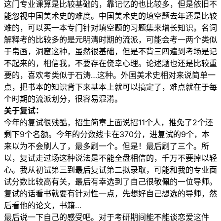
这门专业课算是比较基础的，靠记忆的也比较多，但是依旧不
能忽视中国美术史的难度。中国美术史的填空题去年还是比较
难的，可以买一本专门针对填空题的习题集来增长知识。名词
解释考的比较多的是元明清时期的流派，可能会考一两个类似
于帛画，洞窟这种，虽然很基础，但是不背三四遍到考场是记
不起来的，相信我，不要存在侥幸心理。论述题也还是比较重
要的，喜欢考类似于石涛…这种。外国美术史相对来说简单一
点，把书本的知识背下来基本上就可以搞定了，难点就在于每
个时期的流派划分，很容易混淆。
关于复试：
今年的复试很残酷，招生简章上面说招11个人，推免了2个还
剩下9个名额。今年的分数线卡在370分，进复试的9个，本
来以为不会刷人了，最多刷一个。但是！最后刷了三个。所
以，复试走过场这种说法是不能全盘相信的，千万不要掉以轻
心。我从初试第三到最后复试第二拟录取，可能和我的专业面
试分数比较高有关，最后有幸选到了自己很敬佩的一位导师。
复试的话看书就要有针对性一点，先想好自己想选的导师，然
后看他的论文，书籍…
最后说一下自己的感受吧。对于考研期间能不能谈恋爱这件