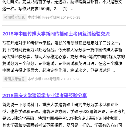
词汇辨义。完型只给首字母，无选项，翻译啥类型都有，不只是散文
这一种。写作只要求250词。2．（1） ...
考研报考信息
本站小编 Free考研网 2019-05-28
2018年中国传媒大学新闻传播硕士考研复试经验交流
写在开始对于19考研er来说，漫长的考研旅途已经走过了二分之一，
剩下的时间要全力以赴地备战。今天和大家分享一篇中国传媒大学新
闻传播经验分享，帮助大家稳定心态，充分准备~笔试中国传媒大学的
复试分为三个部分，专业笔试，专业面试和英语口语，在这三个模块
中面试占得比重最大，起决定性作用，笔试次之，但是通过经 ...
考研报考信息
本站小编 Free考研网 2019-05-28
2018重庆大学建筑学专业课考研经验分享
首先说一下考试科目，重庆大学建筑硕士研究生分为学术型和专业
型，也称学硕和专硕。建筑理论方面，学硕考622建筑理论，专硕考的
是355建筑学基础，快题方面都是考501建筑设计基础(6小时快题)，
其实学硕和专硕两者考试范围相同，复习是一样的。学硕有的方向可