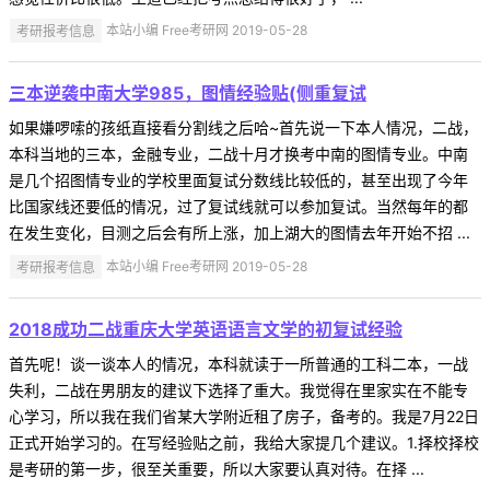
考研报考信息
本站小编 Free考研网 2019-05-28
三本逆袭中南大学985，图情经验贴(侧重复试
如果嫌啰嗦的孩纸直接看分割线之后哈~首先说一下本人情况，二战，
本科当地的三本，金融专业，二战十月才换考中南的图情专业。中南
是几个招图情专业的学校里面复试分数线比较低的，甚至出现了今年
比国家线还要低的情况，过了复试线就可以参加复试。当然每年的都
在发生变化，目测之后会有所上涨，加上湖大的图情去年开始不招 ...
考研报考信息
本站小编 Free考研网 2019-05-28
2018成功二战重庆大学英语语言文学的初复试经验
首先呢！谈一谈本人的情况，本科就读于一所普通的工科二本，一战
失利，二战在男朋友的建议下选择了重大。我觉得在里家实在不能专
心学习，所以我在我们省某大学附近租了房子，备考的。我是7月22日
正式开始学习的。在写经验贴之前，我给大家提几个建议。1.择校择校
是考研的第一步，很至关重要，所以大家要认真对待。在择 ...