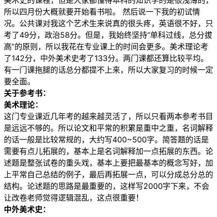
美术史的课程，但是大家都懂得本科的知识学的是很浅薄的，
所以四月份大概就要开始看书啦。 然后说一下我的初试情
况。公共课对我这个艺术生来说真的很头疼，英语很不好，只
考了49分，政治58分。但是，我始终坚持“单科过线，总分拔
高”的原则，所以我花在专业课上的时间会更多。美术理论考
了142分，中外美术史考了133分。两门课都还算比较平均。
有一门课拖腿的话总分都提不上来，所以大家复习的时候一定
要全面。
关于参考书：
美术理论：
这门专业课近几年考的越来越灵活了，所以只看两本参考书目
是远远不够的。所以论文和平常的积累是重中之重，名词解释
的话一般是比较常规的，大约写400~500字。简答题的话是
需要有点儿拓展的，基本上是名词解释加一点拓展的东西。论
述题是整张试卷的重头戏，基本上要把最基本的概念写好，加
上平常自己总结的例子，最后再拓展一点，可以分成总分总的
结构。论述题的思路是最重要的，这样写2000字下来，不会
让改卷老师觉得逻辑混乱，这点很重要！
中外美术史：