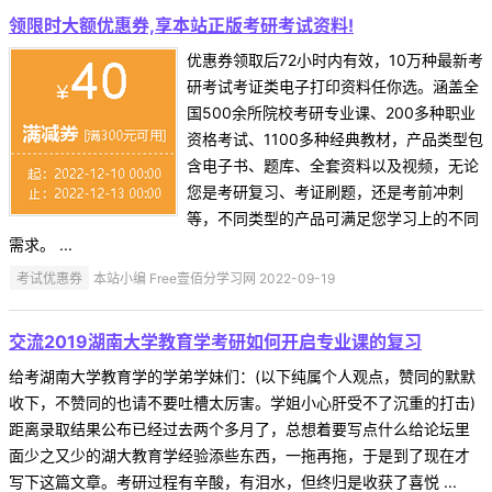
领限时大额优惠券,享本站正版考研考试资料!
优惠券领取后72小时内有效，10万种最新考
研考试考证类电子打印资料任你选。涵盖全
国500余所院校考研专业课、200多种职业
资格考试、1100多种经典教材，产品类型包
含电子书、题库、全套资料以及视频，无论
您是考研复习、考证刷题，还是考前冲刺
等，不同类型的产品可满足您学习上的不同
需求。 ...
考试优惠券
本站小编 Free壹佰分学习网 2022-09-19
交流2019湖南大学教育学考研如何开启专业课的复习
给考湖南大学教育学的学弟学妹们：(以下纯属个人观点，赞同的默默
收下，不赞同的也请不要吐槽太厉害。学姐小心肝受不了沉重的打击)
距离录取结果公布已经过去两个多月了，总想着要写点什么给论坛里
面少之又少的湖大教育学经验添些东西，一拖再拖，于是到了现在才
写下这篇文章。考研过程有辛酸，有泪水，但终归是收获了喜悦 ...