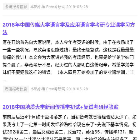
考研报考信息
本站小编 Free考研网 2019-05-28
2018年中国传媒大学语言学及应用语言学考研专业课学习方
法
写在开始首先向大家说明，本人今年考英语的时候，由于在考场出了
一些一些状况，导致英语没能过线，最终无缘复试，这也是我最最最
惨痛的教训！本文会为大家讲述我的考场经历，也算是给学弟学妹们
提个醒了，毕竟考研不易，经历过的人都明白这份艰辛，希望学弟学
妹们不要犯我这样的错误。（本人四月开始参加了的专业课培训，非
...
考研报考信息
本站小编 Free考研网 2019-05-28
2018中国地质大学新闻传播学初试+复试考研经验贴
前前后后近4个月终于尘埃落定了，当初备考就觉得经验贴太少了，如
果我考上了一定第一时间发经验贴哈哈现在来了~先说下基本情况，初
试392排第二，最后总成绩第二，政治72，英语65，传播学131，新
闻学124一公共课公共课分不是很高，网上大神经验贴应该挺多了，不