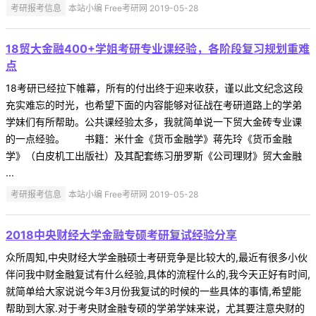
考研报考信息
本站小编 Free考研网 2019-05-28
18贸大金融400+学姐考研专业课经验，各阶段复习规划重难
点
18考研已经拉下帷幕，所有的付出终于迎来收获，谨以此文纪念这段
充实难忘的时光，也希望下面的内容能够对征战在考研道路上的学弟
学妹们有所帮助。公共课经验太多，我就简单说一下贸大金砖专业课
的一点经验。 书籍：米什金《货币金融学》蒋先玲《货币金融
学》（白皮机工出版社）及其配套练习册罗斯《公司理财》贸大金融
...
考研报考信息
本站小编 Free考研网 2019-05-28
2018中央财经大学金融专硕考研复试经验分享
众所周知,中央财经大学金融硕士考研竞争是比较大的,最近有很多小伙
伴问我中财金融复试有什么经验,具体的流程什么的,我今天正好有时间,
就简单给大家说说今年3月份我复试的时候的一些具体的事情,希望能
帮助到大家.对于考央财金融专硕的学弟学妹来说，尤其要注意央财的