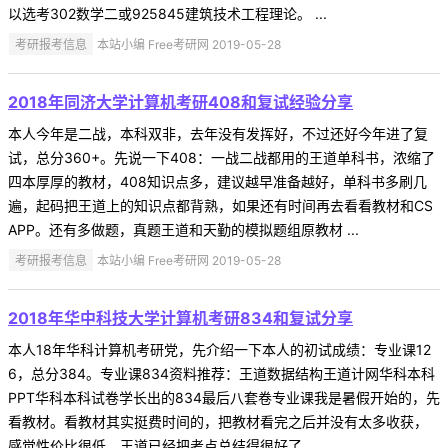
以选考302数学二或925845建筑技术工程理论。 ...
考研报考信息
本站小编 Free考研网 2019-05-28
2018年同济大学计算机考研408和复试经验分享
本人今年是二战，本科双非，去年没有发挥好，不过还好今年进了复
试，总分360+。先说一下408：一战二战都用的王道单科书，浓缩了
四本厚厚的教材，408知识点多，建议越早准备越好，单科书多刷几
遍，起码把王道上的知识点都背熟，如果还有时间再去看看教材和CS
APP。还有多做题，真题王道和天勤的模拟题组原教材 ...
考研报考信息
本站小编 Free考研网 2019-05-28
2018年华中科技大学计算机考研834和复试分享
本人18年华科计算机考研党，先介绍一下本人的初试成绩：专业课12
6，总分384。专业课834资料推荐：王道数据结构王道计网华科本科
PPT华科本科试卷学长出的834最后八套卷专业课我是暑假开始的，先
看教材。看教材其实挺费时间的，把教材看完之后并没有太多收获，
感觉性价比很低。王道已经把考点总结得很好了， ...