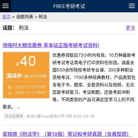
FREE考研考试
首页
> 话题列表 > 刑法
题库
故事
专题
APP
笔记
论坛
话题：
刑法
更多
VIP
资料
领限时大额优惠券,享本站正版考研考试资料!
优惠券领取后72小时内有效，10万种最新考
研考试考证类电子打印资料任你选。涵盖全
国500余所院校考研专业课、200多种职业
资格考试、1100多种经典教材，产品类型包
含电子书、题库、全套资料以及视频，无论
您是考研复习、考证刷题，还是考前冲刺
等，不同类型的产品可满足您学习上的不同
需求。 ...
考试优惠券
本站小编 Free壹佰分学习网 2022-09-19
高铭暄《刑法学》（第10版）笔记和考研真题（含典型题）