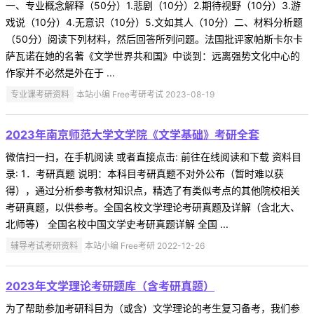
一、专业概念解释（50分）1.悲剧（10分）2.期待视野（10分）3.游
戏说（10分）4.无意识（10分）5.文如其人（10分）二、材料分析题
（50分）阅读下列材料，然后回答所列问题。法国批评家帕斯卡尔卡
萨瓦诺在她的名著《文学世界共和国》中谈到：远离强势文化中心的
作家并不必然是外在于 ...
专业课考研资料
本站小编 Free考研考试 2023-08-19
2023年南京师范大学文学院《文学基础》考研全套
微信扫一扫，在手机阅读 或者直接点击: 前往在线阅读和下载 资料目
录: 1．考研真题 说明：本科目考研真题不对外公布（暂时难以获
得），通过分析参考教材知识点，精选了有类似考点的其他院校相关
考研真题，以供参考。全国名校文学理论考研真题及详解（含北大、
北师等） 全国名校中国文学史考研真题详解 全国 ...
辅导考试考研资料
本站小编 Free考研 2022-12-26
2023年文学理论考研题库（含考研真题）
为了帮助参加考研科目为（或含）文学理论的考生复习备考，我们参