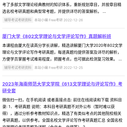
考了多部文学理论经典教材的知识体系，重新规划章目，并按章目精
选名校考研真题和典型常考题，并提供详尽的答案解析。 ...
辅导考试考研资料
本站小编 Free考研 2022-12-26
厦门大学《802文学理论与文学评论写作》真题解析班
本课程由厦大在读高分学长讲解，精选讲解厦门大学2020年802文学
理论与文学评论写作考研真题，每道真题均提供答案及详尽的解析，
方便学员掌握考试难易程度，把握考点，也可据此检测复习效果。 ...
辅导考试考研资料
本站小编 Free考研 2022-12-25
2023年海南师范大学文学院《613文学理论与评论写作》考
研全套
微信扫一扫，在手机阅读 或者直接点击: 前往在线阅读和下载 资料目
录: 1．考研真题 说明：本科目考研真题不对外公布（暂时难以获
得），通过分析参考教材知识点，精选了有类似考点的其他院校相关
考研真题，以供参考。全国名校文学评论写作考研真题汇总 全国名校
文学理论考研真题及详解（含北大、北师等） 2． ...