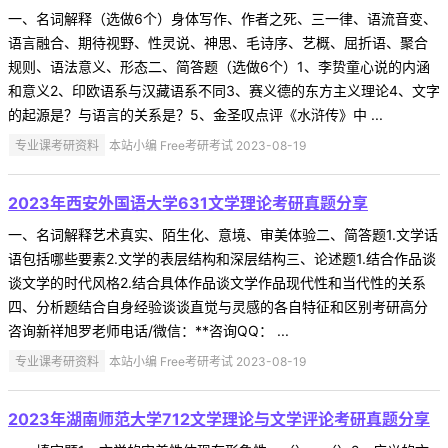
一、名词解释（选做6个）身体写作、作者之死、三一律、语流音变、
语言融合、期待视野、性灵说、神思、毛诗序、艺概、屈折语、聚合
规则、语法意义、形态二、简答题（选做6个）1、李贽童心说的内涵
和意义2、印欧语系与汉藏语系不同3、赛义德的东方主义理论4、文字
的起源是？与语言的关系是？5、金圣叹点评《水浒传》中 ...
专业课考研资料
本站小编 Free考研考试 2023-08-19
2023年西安外国语大学631文学理论考研真题分享
一、名词解释艺术真实、陌生化、意境、审美体验二、简答题1.文学话
语包括哪些要素2.文学的表层结构和深层结构三、论述题1.结合作品谈
谈文学的时代风格2.结合具体作品谈文学作品现代性和当代性的关系
四、分析题结合自身经验谈谈直觉与灵感的各自特征和区别考研高分
咨询新祥旭罗老师电话/微信：**咨询QQ： ...
专业课考研资料
本站小编 Free考研考试 2023-08-19
2023年湖南师范大学712文学理论与文学评论考研真题分享