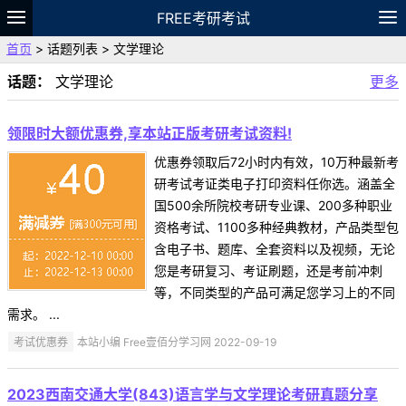
FREE考研考试
首页
> 话题列表 > 文学理论
题库
故事
专题
APP
笔记
论坛
话题：
文学理论
更多
VIP
资料
领限时大额优惠券,享本站正版考研考试资料!
优惠券领取后72小时内有效，10万种最新考
研考试考证类电子打印资料任你选。涵盖全
国500余所院校考研专业课、200多种职业
资格考试、1100多种经典教材，产品类型包
含电子书、题库、全套资料以及视频，无论
您是考研复习、考证刷题，还是考前冲刺
等，不同类型的产品可满足您学习上的不同
需求。 ...
考试优惠券
本站小编 Free壹佰分学习网 2022-09-19
2023西南交通大学(843)语言学与文学理论考研真题分享