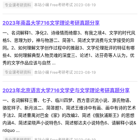
专业课考研资料
本站小编 Free考研考试 2023-08-19
2023年南昌大学716文学理论考研真题分享
一、名词解释1、净化2、诗缘情而绮靡3、有我之境4、文学的时代风
格5、思理为妙，神与物游二、简答1、简述文学消费与文学接受的异
同。2、如何理解文学创作过程中的推敲3、文学伦理批评的特征有哪
些4、如何理解典型人物灵魂的深度三、论述1、达芬奇等人认为，优
秀的文学作品应该与自然 ...
专业课考研资料
本站小编 Free考研考试 2023-08-19
2023年北京语言大学716文学史与文学理论考研真题分享
一、名词解释三曹、七子、临川四梦、西方意识流小说、源氏物语、
骆驼祥子、新月派二、简答题1、简述王维诗中有画、画中有诗的艺术
手法2、简述曹禺对巴金《家》的改编2、简述《俄狄浦斯王》的思想
内涵4、简述梁晓声小说特色5、简述郁达夫小说特色6、请解释小说&
rdquo ...
专业课考研资料
本站小编 Free考研考试 2023-08-19