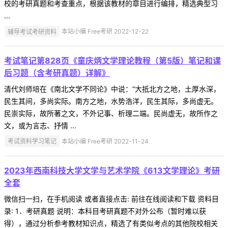
校的考研真题和考查重点，根据该教材的章目进行编排，精选典型习
...
辅导考试考研资料
本站小编 Free考研 2022-12-22
考试笔记第828页《童庆炳文学理论教程（第5版）笔记和课
后习题（含考研真题）详解》
清代刘师培在《南北文学不同论》中说：“大抵北方之地，土厚水深，
民生其间，多尚实际。南方之地，水势浩洋，民生其际，多尚虚无。
民崇实际，故所著之文，不外记事、析理二端。民尚虚无，故所作之
文，或为言志、抒情 ...
考试资料学习笔记
本站小编 Free考研 2022-11-24
2023年西南科技大学文学与艺术学院《613文学理论》考研
全套
微信扫一扫，在手机阅读 或者直接点击: 前往在线阅读和下载 资料目
录: 1．考研真题 说明：本科目考研真题不对外公布（暂时难以获
得），通过分析参考教材知识点，精选了有类似考点的其他院校相关