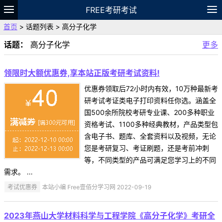
FREE考研考试
首页
> 话题列表 > 高分子化学
题库
故事
专题
APP
笔记
论坛
话题：
高分子化学
更多
VIP
资料
领限时大额优惠券,享本站正版考研考试资料!
优惠券领取后72小时内有效，10万种最新考
研考试考证类电子打印资料任你选。涵盖全
国500余所院校考研专业课、200多种职业
资格考试、1100多种经典教材，产品类型包
含电子书、题库、全套资料以及视频，无论
您是考研复习、考证刷题，还是考前冲刺
等，不同类型的产品可满足您学习上的不同
需求。 ...
考试优惠券
本站小编 Free壹佰分学习网 2022-09-19
2023年燕山大学材料科学与工程学院《高分子化学》考研全