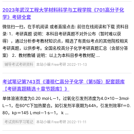
2023年武汉工程大学材料科学与工程学院《701高分子化
学》考研全套
微信扫一扫，在手机阅读 或者直接点击: 前往在线阅读和下载 资料目
录: 1．考研真题 说明：本科目考研真题不对外公布（暂时难以获
得），通过分析参考教材知识点，精选了有类似考点的其他院校相关
考研真题，以供参考。全国名校高分子化学考研真题汇总（含部分答
案） 2．教材教辅 说明：以上为本科目参考教材配 ...
辅导考试考研资料
本站小编 Free考研 2022-11-13
考试笔记第743页《潘祖仁高分子化学（第5版）配套题库
【考研真题精选＋章节题库】》
单体溶液浓度为0.20 mol·L－1，过氧化引发剂浓度为4.0×10－3mol·
L－1，在60℃下加热聚合。如引发剂半衰期为44h，引发剂效率f＝0.
80，kp＝145 L·mol－1·s－1， k ...
考试资料学习笔记
本站小编 Free考研 2022-11-11