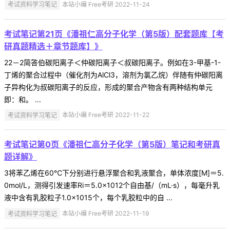
考试资料学习笔记
本站小编 Free考研 2022-11-24
考试笔记第21页《潘祖仁高分子化学（第5版）配套题库【考
研真题精选＋章节题库】》
22－2简答伯碳阳离子＜仲碳阳离子＜叔碳阳离子。例如在3-甲基-1-
丁烯的聚合过程中（催化剂为AlCl3，溶剂为氯乙烷）伴随有仲碳阳离
子异构化为叔碳阳离子的反应，形成的聚合产物含有两种结构单元
即：和。 ...
考试资料学习笔记
本站小编 Free考研 2022-11-22
考试笔记第0页《潘祖仁高分子化学（第5版）笔记和考研真
题详解》
3将苯乙烯在60℃下分别进行悬浮聚合和乳液聚合，单体浓度[M]＝5.
0mol/L，测得引发速率Ri＝5.0×1012个自由基/（mL·s），每毫升乳
液中含有乳胶粒子1.0×1015个，每个乳胶粒中的自 ...
考试资料学习笔记
本站小编 Free考研 2022-11-19