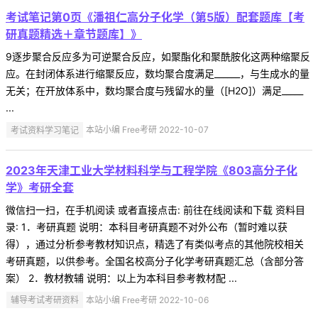
考试笔记第0页《潘祖仁高分子化学（第5版）配套题库【考
研真题精选＋章节题库】》
9逐步聚合反应多为可逆聚合反应，如聚酯化和聚酰胺化这两种缩聚反
应。在封闭体系进行缩聚反应，数均聚合度满足______，与生成水的量
无关；在开放体系中，数均聚合度与残留水的量（[H2O]）满足_____
...
考试资料学习笔记
本站小编 Free考研 2022-10-07
2023年天津工业大学材料科学与工程学院《803高分子化
学》考研全套
微信扫一扫，在手机阅读 或者直接点击: 前往在线阅读和下载 资料目
录: 1．考研真题 说明：本科目考研真题不对外公布（暂时难以获
得），通过分析参考教材知识点，精选了有类似考点的其他院校相关
考研真题，以供参考。全国名校高分子化学考研真题汇总（含部分答
案） 2．教材教辅 说明：以上为本科目参考教材配 ...
辅导考试考研资料
本站小编 Free考研 2022-10-06