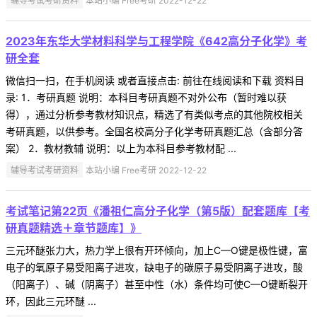
辅导考试考研资料
本站小编 Free考研 2022-12-22
2023年东华大学材料科学与工程学院《642高分子化学》考
研全套
微信扫一扫，在手机阅读 或者直接点击: 前往在线阅读和下载 资料目
录: 1．考研真题 说明：本科目考研真题不对外公布（暂时难以获
得），通过分析参考教材知识点，精选了有类似考点的其他院校相关
考研真题，以供参考。全国名校高分子化学考研真题汇总（含部分答
案） 2．教材教辅 说明：以上为本科目参考教材配 ...
辅导考试考研资料
本站小编 Free考研 2022-12-22
考试笔记第22页《潘祖仁高分子化学（第5版）配套题库【考
研真题精选＋章节题库】》
三元环醚张力大，热力学上很有开环倾向，加上C—O键是极性键，富
电子的氧原子易受阳离子进攻，缺电子的碳原子易受阴离子进攻，酸
（阳离子）、碱（阴离子）甚至中性（水）条件均可使C—O键断裂开
环，因此三元环醚 ...