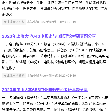
识）但完全理解是不可能的。请你评述一个作者导演，谈谈你对他的
可理解与不可理解之处。考研高分咨询新祥旭罗老师电话/微信：**咨
询QQ： ...
专业课考研资料
本站小编 Free考研考试 2023-08-19
2023年上海大学643电影史与电影理论考研真题分享
一、名词解释（10分*5）1.缝合（suture）2.俄狄浦斯情结3.李行4.
《电影的锣鼓》5.英格玛伯格曼二、简答题（20分*3）1.藏地新浪潮
电影的缘起、美学风格、艺术特征。2.影戏理论。3.韩国新世纪类型电
影。三、论述题（40分）1.电影技术和电影理论。问题大概是电影理
论在数字 ...
专业课考研资料
本站小编 Free考研考试 2023-08-19
2023年中山大学653中外电影史论考研真题分享
一、名词解释（10分*4）1.真实电影2.夏衍3.《一江春水向东流》4.电
影叙事学二、简答题（20分*3）1.格里菲斯的贡献。2.新好莱坞代表
导演与作品。3.先锋派电影。三、论述题（50分*1）请你谈谈中国主