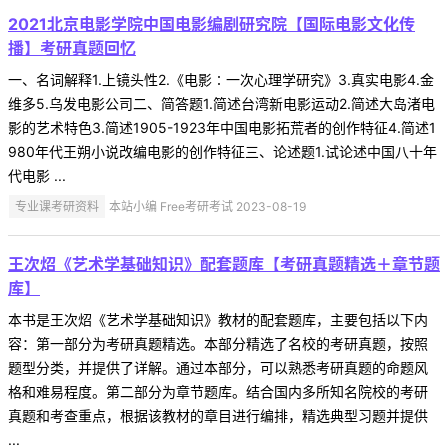
2021北京电影学院中国电影编剧研究院【国际电影文化传
播】考研真题回忆
一、名词解释1.上镜头性2.《电影∶一次心理学研究》3.真实电影4.金
维多5.乌发电影公司二、简答题1.简述台湾新电影运动2.简述大岛渚电
影的艺术特色3.简述1905-1923年中国电影拓荒者的创作特征4.简述1
980年代王朔小说改编电影的创作特征三、论述题1.试论述中国八十年
代电影 ...
专业课考研资料
本站小编 Free考研考试 2023-08-19
王次炤《艺术学基础知识》配套题库【考研真题精选＋章节题
库】
本书是王次炤《艺术学基础知识》教材的配套题库，主要包括以下内
容：第一部分为考研真题精选。本部分精选了名校的考研真题，按照
题型分类，并提供了详解。通过本部分，可以熟悉考研真题的命题风
格和难易程度。第二部分为章节题库。结合国内多所知名院校的考研
真题和考查重点，根据该教材的章目进行编排，精选典型习题并提供
...