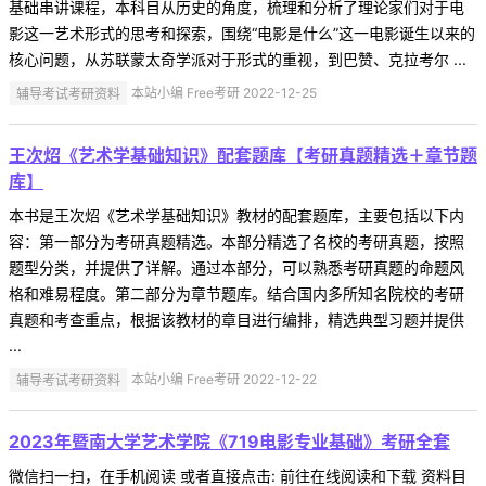
基础串讲课程，本科目从历史的角度，梳理和分析了理论家们对于电
影这一艺术形式的思考和探索，围绕“电影是什么”这一电影诞生以来的
核心问题，从苏联蒙太奇学派对于形式的重视，到巴赞、克拉考尔 ...
辅导考试考研资料
本站小编 Free考研 2022-12-25
王次炤《艺术学基础知识》配套题库【考研真题精选＋章节题
库】
本书是王次炤《艺术学基础知识》教材的配套题库，主要包括以下内
容：第一部分为考研真题精选。本部分精选了名校的考研真题，按照
题型分类，并提供了详解。通过本部分，可以熟悉考研真题的命题风
格和难易程度。第二部分为章节题库。结合国内多所知名院校的考研
真题和考查重点，根据该教材的章目进行编排，精选典型习题并提供
...
辅导考试考研资料
本站小编 Free考研 2022-12-22
2023年暨南大学艺术学院《719电影专业基础》考研全套
微信扫一扫，在手机阅读 或者直接点击: 前往在线阅读和下载 资料目