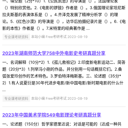
一、填空题（2分*10）1.《公民凯恩》的导演是（），法国理论家
（）特别欣赏他。2.《电影的锣鼓》作者是（）。3.俄国理论家坦尼斯
拉夫斯基的表演体系是（）。4.齐泽克发展了精神分析学（）的理
论。5.《红色沙漠》的导演是（），访华后拍摄纪录片是（）。6.《电
影的本性》作者是（）。7.米特里的经典著作是 ...
专业课考研资料
本站小编 Free考研考试 2023-08-19
2023年湖南师范大学758中外电影史考研真题分享
一、名词解释（10分*2）1.《孤儿救祖记》2.印度新电影运动二、简答
题（20分*3）1.列举冯小刚的作品，并分别用一句话概括它们。2.桑
弧张爱玲创作的艺术特色。3.罗伯特泽梅斯基。三、论述题（35分*
2）1.有人说夏衍是30年代进步电影/新中国电影/新时期电影的什么什
...
专业课考研资料
本站小编 Free考研考试 2023-08-19
2023年中国美术学院549电影理论考研真题分享
一、论述题（150分）哲学家德里达说：对话是可能的（达成一种共