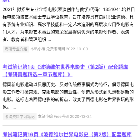
2021年拟招生专业介绍电影(表演创作与教学)代码：1351041.培养目
标电影领域艺术硕士专业学位教育，旨在培养具有良好职业道德、具
有系统专业知识、高水平技能和一定艺术造诣的高层次应用型电影专
门人才，为电影艺术事业的繁荣发展提供优秀的电影创作者、表演
者、教育者和管理组织 ...
考研专业介绍
本站小编 免费考研网 2022-10-03
考试笔记第1页《波德维尔世界电影史（第2版）配套题库
【考研真题精选＋章节题库】》
德国新电影运动以反思历史、反对传统叙事模式为特征，倡导德国电
影工作者打破常规、克服电影的商业性，创造从形式到思想都是新的
电影。这标志着西德电影的转折点，改变了西德电影在世界影坛的形
象。 ...
考试资料学习笔记
本站小编 Free考研 2020-12-24
考试笔记第16页《波德维尔世界电影史（第2版）配套题库