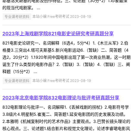
耶基洛夫斯基的电影及创作特征。三、论述题（30分*2）1.印象最深
的现当代戏剧家。 ...
专业课考研资料
本站小编 Free考研考试 2023-08-19
2023年上海戏剧学院821电影史论研究考研真题分享
821电影史论研究一、名词解释（6选4，5分*4）1.《木兰从军》2.伯
格曼3.三突出4.塔可夫斯基5.新兴电影运动6.（暂缺）二、简答题（4
选2，20分*2）1.1920年间中国电影出现了第一次商业热潮，这一时期
诞生了什么类型的电影作品？2.（暂缺）3.（暂缺）4.（暂缺）三、阐
释题（15分*2） ...
专业课考研资料
本站小编 Free考研考试 2023-08-19
2023年北京电影学院832电影理论与批评考研真题分享
832电影理论与批评一、名词解释1.《丢掉戏剧的拐杖》2.电影符号学
3.B级片4.明星制5.崔嵬二、简答题1.延安电影团的历史发展及功绩。
2.本雅明《机械复制时代的艺术作品》主要观点。3.巴赞长镜头理论的
核心观点。三、论述题1.结合影片和视觉文化理论，论述李睿珺电影风