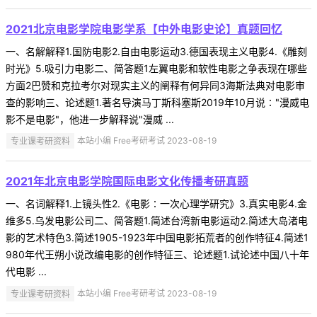
2021北京电影学院电影学系【中外电影史论】真题回忆
一、名解解释1.国防电影2.自由电影运动3.德国表现主义电影4.《雕刻
时光》5.吸引力电影二、简答题1左翼电影和软性电影之争表现在哪些
方面2巴赞和克拉考尔对现实主义的阐释有何异同3海斯法典对电影审
查的影响三、论述题1.著名导演马丁斯科塞斯2019年10月说∶"漫威电
影不是电影"，他进一步解释说"漫威 ...
专业课考研资料
本站小编 Free考研考试 2023-08-19
2021年北京电影学院国际电影文化传播考研真题
一、名词解释1.上镜头性2.《电影∶一次心理学研究》3.真实电影4.金
维多5.乌发电影公司二、简答题1.简述台湾新电影运动2.简述大岛渚电
影的艺术特色3.简述1905-1923年中国电影拓荒者的创作特征4.简述1
980年代王朔小说改编电影的创作特征三、论述题1.试论述中国八十年
代电影 ...
专业课考研资料
本站小编 Free考研考试 2023-08-19