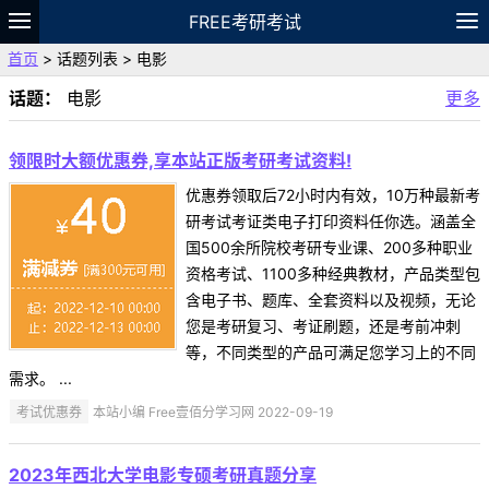
FREE考研考试
首页
> 话题列表 > 电影
题库
故事
专题
APP
笔记
论坛
话题：
电影
更多
VIP
资料
领限时大额优惠券,享本站正版考研考试资料!
优惠券领取后72小时内有效，10万种最新考
研考试考证类电子打印资料任你选。涵盖全
国500余所院校考研专业课、200多种职业
资格考试、1100多种经典教材，产品类型包
含电子书、题库、全套资料以及视频，无论
您是考研复习、考证刷题，还是考前冲刺
等，不同类型的产品可满足您学习上的不同
需求。 ...
考试优惠券
本站小编 Free壹佰分学习网 2022-09-19
2023年西北大学电影专硕考研真题分享