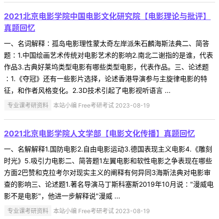
2021北京电影学院中国电影文化研究院【电影理论与批评】
真题回忆
一、名词解释∶孤岛电影理性蒙太奇左岸派朱石麟海斯法典二、简答
题∶1.中国绘画艺术传统对电影艺术的影响2.南北二谢指的是谁，代表
作品3.古典好莱坞类型电影有哪些类型电影，代表作品。三、论述题
∶1.《夺冠》还有一些影片选择，论述香港导演参与主旋律电影的特
征，和作者风格变化。2.3D技术引起了电影视听语言 ...
专业课考研资料
本站小编 Free考研考试 2023-08-19
2021北京电影学院人文学部【电影文化传播】真题回忆
一、名解解释1.国防电影2.自由电影运动3.德国表现主义电影4.《雕刻
时光》5.吸引力电影二、简答题1左翼电影和软性电影之争表现在哪些
方面2巴赞和克拉考尔对现实主义的阐释有何异同3海斯法典对电影审
查的影响三、论述题1.著名导演马丁斯科塞斯2019年10月说∶"漫威电
影不是电影"，他进一步解释说"漫威 ...
专业课考研资料
本站小编 Free考研考试 2023-08-19